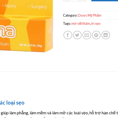
Category:
Dược Mỹ Phẩm
Tags:
mờ vết thâm
,
trị sẹo
c loại sẹo
giúp làm phẳng, làm mềm và làm mờ các loại sẹo, hỗ trợ hạn chế t