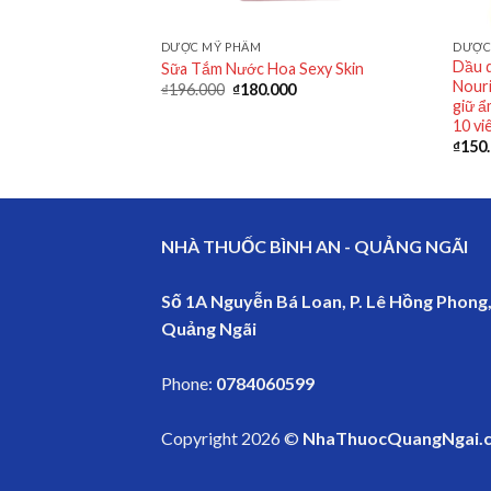
DƯỢC MỸ PHẨM
DƯỢC
ody Bar Neo Acnes
Dầu 
Sữa Tắm Nước Hoa Sexy Skin
ee Oil làm sạch bụi
Nouri
₫
196.000
₫
180.000
 da (75g)
giữ ẩ
10 vi
₫
150
NHÀ THUỐC BÌNH AN - QUẢNG NGÃI
Số 1A Nguyễn Bá Loan, P. Lê Hồng Phong,
Quảng Ngãi
Phone:
0784060599
Copyright 2026 ©
NhaThuocQuangNgai.