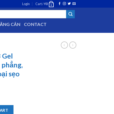
Login
Cart /
₫
0
0
TĂNG CÂN
CONTACT
 Gel
 phẳng,
ại sẹo
úp làm phẳng, mềm và mờ các loại sẹo (20g) quantity
CART