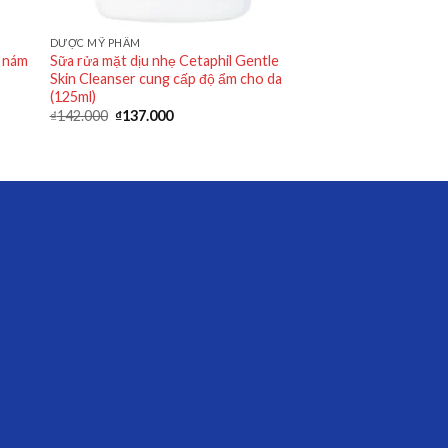
DƯỢC MỸ PHẨM
ờ nám
Sữa rửa mặt dịu nhẹ Cetaphil Gentle
Skin Cleanser cung cấp độ ẩm cho da
(125ml)
₫
142.000
₫
137.000