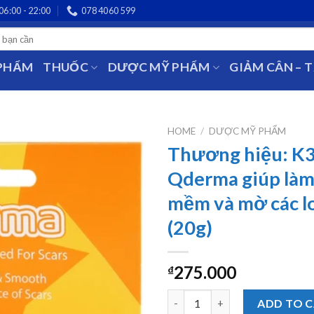
06:00 - 22:00
078 4060 599
 PHẨM
THUỐC
DƯỢC MỸ PHẨM
GIẢM CÂN – 
HOME
/
DƯỢC MỸ PHẨM
Thương hiệu: K3
Qderma giúp làm
mềm và mờ các lo
(20g)
275.000
₫
Thương hiệu: K3 Gel Qderma gi
ADD TO 