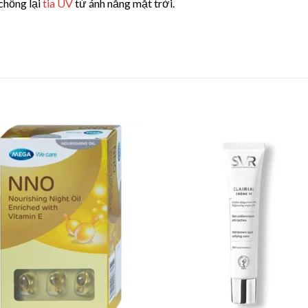
chống lại
tia UV
từ ánh nắng mặt trời.