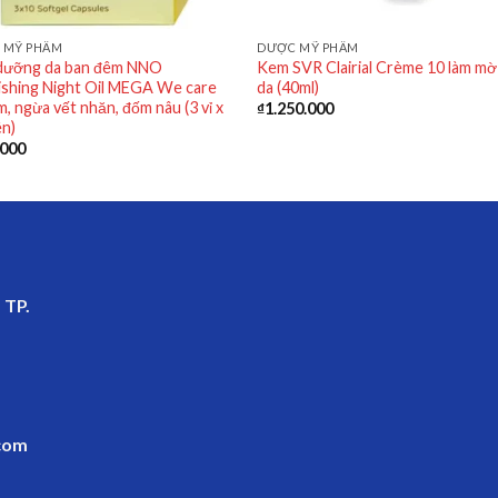
 MỸ PHẨM
DƯỢC MỸ PHẨM
dưỡng da ban đêm NNO
Kem SVR Clairial Crème 10 làm m
shing Night Oil MEGA We care
da (40ml)
m, ngừa vết nhăn, đốm nâu (3 vỉ x
₫
1.250.000
ên)
.000
 TP.
com