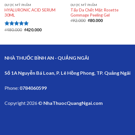
DƯỢC MỸ PHẨM
DƯỢC MỸ PHẨM
HYALURONIC ACID SERUM
Tẩy Da Chết Mặt Rosette
30ML
Gommage Peeling Gel
₫
92.000
₫
80.000
₫
480.000
₫
420.000
Rated
5.00
out of 5
NHÀ THUỐC BÌNH AN - QUẢNG NGÃI
Số 1A Nguyễn Bá Loan, P. Lê Hồng Phong, TP. Quảng Ngãi
Phone:
0784060599
Copyright 2026 ©
NhaThuocQuangNgai.com