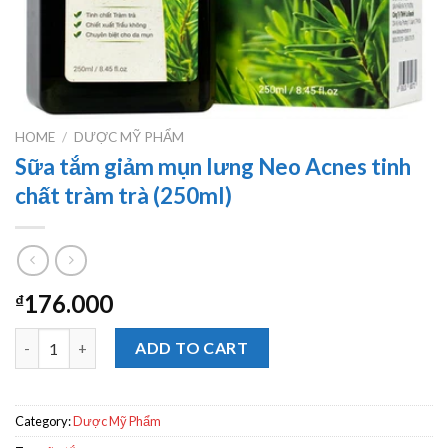
HOME
/
DƯỢC MỸ PHẨM
Sữa tắm giảm mụn lưng Neo Acnes tinh
chất tràm trà (250ml)
176.000
₫
Sữa tắm giảm mụn lưng Neo Acnes tinh chất tràm trà (250ml) qu
ADD TO CART
Category:
Dược Mỹ Phẩm