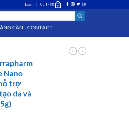
Login
Cart /
₫
0
0
TĂNG CÂN
CONTACT
errapharm
e Nano
hỗ trợ
tạo da và
25g)