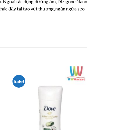
n da. Ngoài tác dụng dưỡng ẩm, Dizigone Nano
thúc đẩy tái tạo vết thương, ngăn ngừa sẹo
Sale!