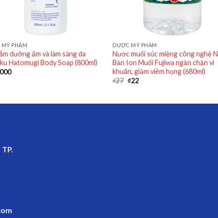
 MỸ PHẨM
DƯỢC MỸ PHẨM
ắm dưỡng ẩm và làm sáng da
Nước muối súc miệng công nghệ 
ku Hatomugi Body Soap (800ml)
Bản Ion Muối Fujiwa ngăn chặn vi
khuẩn, giảm viêm họng (680ml)
.000
₫
27
₫
22
 TP.
com