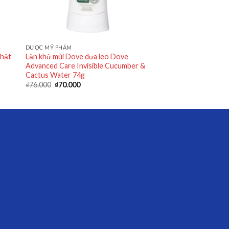
DƯỢC MỸ PHẨM
Nhật
Lăn khử mùi Dove dưa leo Dove
Advanced Care Invisible Cucumber &
Cactus Water 74g
₫
76.000
₫
70.000