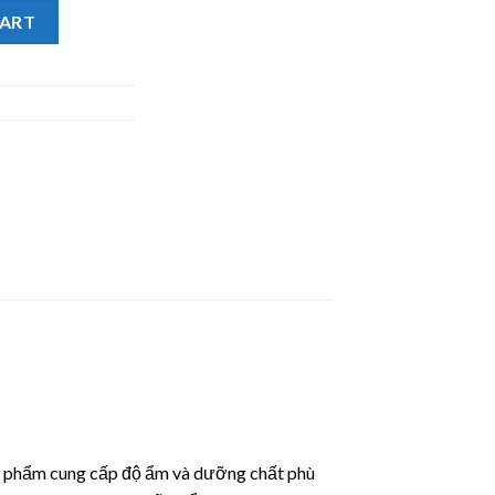
ôi Dizigone Nano Bạc Terrapharm hỗ trợ kháng khuẩn, tái tạo da 
CART
n phẩm cung cấp độ ẩm và dưỡng chất phù