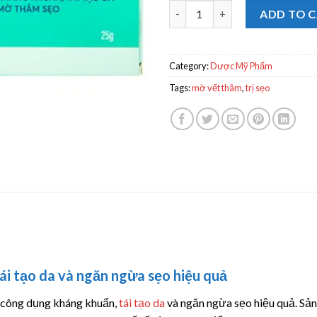
Thương hiệu: Terrapharm Kem b
ADD TO 
Category:
Dược Mỹ Phẩm
Tags:
mờ vết thâm
,
trị sẹo
tái tạo da và ngăn ngừa sẹo hiệu quả
 công dụng kháng khuẩn,
tái tạo da
và ngăn ngừa sẹo hiệu quả. Sả