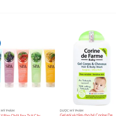
 MỸ PHẨM
DƯỢC MỸ PHẨM
Gel gội và tắm cho bé Corine De
ể Bào Chết Spa Trái Cây