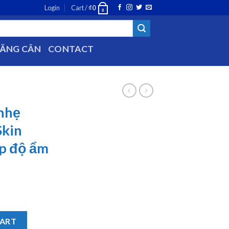
Login
Cart /
₫
0
0
TĂNG CÂN
CONTACT
 nhẹ
Skin
ấp độ ẩm
entle Skin Cleanser cung cấp độ ẩm cho da (125ml) quantity
CART