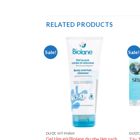
RELATED PRODUCTS
Sale!
Sale!
DƯỢC MỸ PHẨM
DƯỢC
Gel tắm gội Biolane dịu nhẹ làm sạch
TREATMENT
Tẩy T