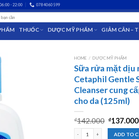
06:00 - 22:00
078 4060 599
 PHẨM
THUỐC
DƯỢC MỸ PHẨM
GIẢM CÂN – 
HOME
/
DƯỢC MỸ PHẨM
Sữa rửa mặt dịu
Cetaphil Gentle 
Cleanser cung c
cho da (125ml)
142.000
137.000
₫
₫
Sữa rửa mặt dịu nhẹ Cetaphil G
ADD TO 