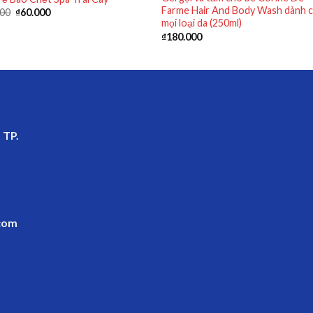
Farme Hair And Body Wash dành 
000
₫
60.000
mọi loại da (250ml)
₫
180.000
 TP.
com