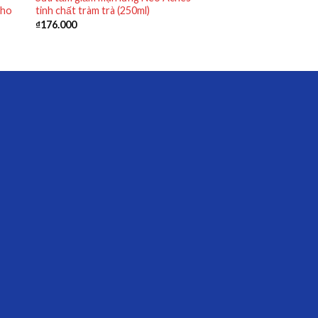
cho
tinh chất tràm trà (250ml)
₫
176.000