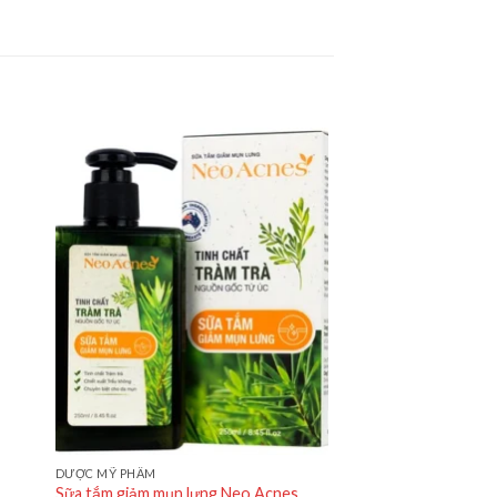
DƯỢC MỸ PHẨM
Sữa tắm giảm mụn lưng Neo Acnes