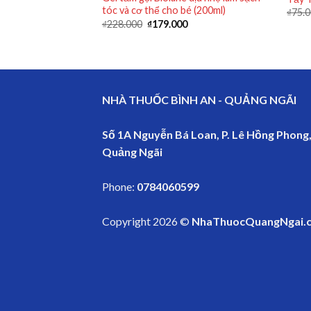
tóc và cơ thể cho bé (200ml)
₫
75.
₫
228.000
₫
179.000
NHÀ THUỐC BÌNH AN - QUẢNG NGÃI
Số 1A Nguyễn Bá Loan, P. Lê Hồng Phong,
Quảng Ngãi
Phone:
0784060599
Copyright 2026 ©
NhaThuocQuangNgai.