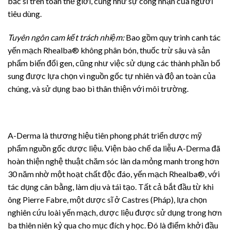
bác sĩ trên toàn thế giới, cũng như sự công nhận của người
tiêu dùng.
Tuyên ngôn cam kết trách nhiệm:
Bao gồm quy trình canh tác
yến mạch Rhealba® không phân bón, thuốc trừ sâu và sản
phẩm biến đổi gen, cũng như việc sử dụng các thành phần bổ
sung được lựa chọn vì nguồn gốc tự nhiên và độ an toàn của
chúng, và sử dụng bao bì thân thiện với môi trường.
A-Derma là thương hiệu tiên phong phát triển dược mỹ
phẩm nguồn gốc dược liệu. Viện bào chế da liễu A-Derma đã
hoàn thiện nghệ thuật chăm sóc làn da mỏng manh trong hơn
30 năm nhờ một hoạt chất độc đáo, yến mạch Rhealba®, với
tác dụng cân bằng, làm dịu và tái tạo. Tất cả bắt đầu từ khi
ông Pierre Fabre, một dược sĩ ở Castres (Pháp), lựa chọn
nghiên cứu loài yến mạch, dược liệu được sử dụng trong hơn
ba thiên niên kỷ qua cho mục đích y học. Đó là điểm khởi đầu