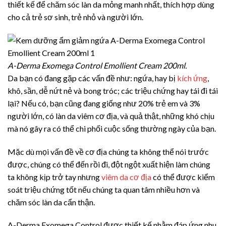
thiết kế để chăm sóc làn da mỏng manh nhất, thích hợp dùng
cho cả trẻ sơ sinh, trẻ nhỏ và người lớn.
A-Derma Exomega Control Emollient Cream 200ml.
Da bạn có đang gặp các vấn đề như: ngứa, hay bị
kích ứng
,
khô, sần, dễ nứt nẻ và bong tróc; các triệu chứng hay tái đi tái
lại? Nếu có, bạn cũng đang giống như 20% trẻ em và 3%
người lớn, có làn da viêm cơ địa, và quả thật, những khó chịu
mà nó gây ra có thể chi phối cuộc sống thường ngày của bạn.
Mặc dù mọi vấn đề về cơ địa chúng ta không thể nói trước
được, chúng có thể đến rồi đi, đột ngột xuất hiện làm chúng
ta không kịp trở tay nhưng
viêm da cơ địa
có thể được kiểm
soát triệu chứng tốt nếu chúng ta quan tâm nhiều hơn và
chăm sóc làn da cẩn thận.
A-Derma Exomega Control được thiết kế nhằm đáp ứng nhu