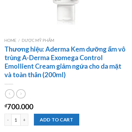
HOME
/
DƯỢC MỸ PHẨM
Thương hiệu: Aderma Kem dưỡng ẩm vô
trùng A-Derma Exomega Control
Emollient Cream giảm ngứa cho da mặt
và toàn thân (200ml)
700.000
₫
Thương hiệu: Aderma Kem dưỡng ẩm vô trùng A-Derma Exomega 
ADD TO CART