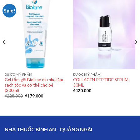
Sale!
DƯỢC MỸ PHẨM
DƯỢC MỸ PHẨM
Gel tắm gội Biolane dịu nhẹ làm
COLLAGEN PEPTIDE SERUM
sạch tóc và cơ thể cho bé
30ML
(200ml)
₫
420.000
₫
228.000
₫
179.000
NHÀ THUỐC BÌNH AN - QUẢNG NGÃI