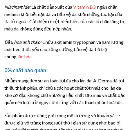
Niacinamide:
Là chất dẫn xuất của
Vitamin B3
, ngăn chặn
melanin khỏi bề mặt da và bảo vệ da khỏi những tác hại của
tia tử ngoại. Cải thiện rõ rệt biểu hiện của các lỗ chân lông to,
màu da không đồng đều, nếp nhăn.
Dầu hoa anh thảo:
Chứa axit amin tryptophan và hàm lượng
axit béo thiết yếu cao, tăng cường bảo vệ da, hỗ trợ
chống
lão hóa
.
0% chất bảo quản
Nhằm mang đến sự an toàn tối đa cho làn da, A-Derma đã tối
thiểu thành phần, chỉ chứa các hoạt chất tốt nhất cho làn da
khô cơ địa; không chứa hương liệu, chất tạo màu và chất bảo
quản nên loại trừ nguy cơ dị ứng với các thành phần hoá học.
Sản phẩm được đóng gói trong môi trường vô khuẩn và sẽ
được giữ vô trùng trong suốt thời gian sử dụng nhờ bao bì
kín, bảo đảm tính dung nạp tốt cho mọi làn da mỏng manh và