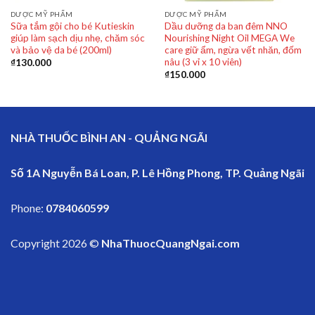
DƯỢC MỸ PHẨM
DƯỢC MỸ PHẨM
Sữa tắm gội cho bé Kutieskin
Dầu dưỡng da ban đêm NNO
giúp làm sạch dịu nhẹ, chăm sóc
Nourishing Night Oil MEGA We
và bảo vệ da bé (200ml)
care giữ ẩm, ngừa vết nhăn, đốm
nâu (3 vỉ x 10 viên)
₫
130.000
₫
150.000
NHÀ THUỐC BÌNH AN - QUẢNG NGÃI
Số 1A Nguyễn Bá Loan, P. Lê Hồng Phong, TP. Quảng Ngãi
Phone:
0784060599
Copyright 2026 ©
NhaThuocQuangNgai.com