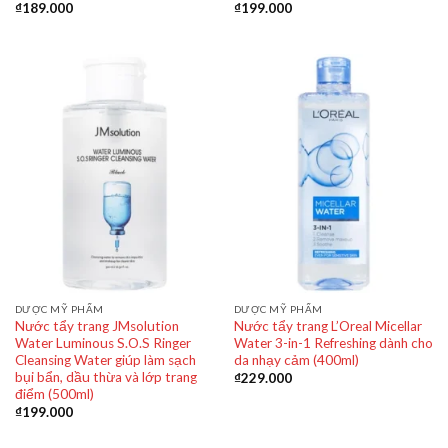
₫
189.000
₫
199.000
DƯỢC MỸ PHẨM
DƯỢC MỸ PHẨM
Nước tẩy trang JMsolution
Nước tẩy trang L’Oreal Micellar
Water Luminous S.O.S Ringer
Water 3-in-1 Refreshing dành cho
Cleansing Water giúp làm sạch
da nhạy cảm (400ml)
bụi bẩn, dầu thừa và lớp trang
₫
229.000
điểm (500ml)
₫
199.000