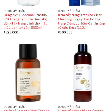
DƯỢC MỸ PHẨM
DƯỢC MỸ PHẨM
Dung dịch Bioderma Sensibio
Kem tẩy trang Transino Clear
H2O dạng hạt mixen (micelle)
Cleansing Ex giúp loại bỏ lớp
dùng tẩy trang dành cho mặt,
trang điểm, bụi bẩn lỗ chân lông
mắt, da nhạy cảm (500ml)
và dầu thừa (110g)
₫
525.000
₫
500.000
DƯỢC MỸ PHẨM
DƯỢC MỸ PHẨM
Nước tẩy trang bí đao Cocoon
Nước tẩy trang bí đao Cocoon