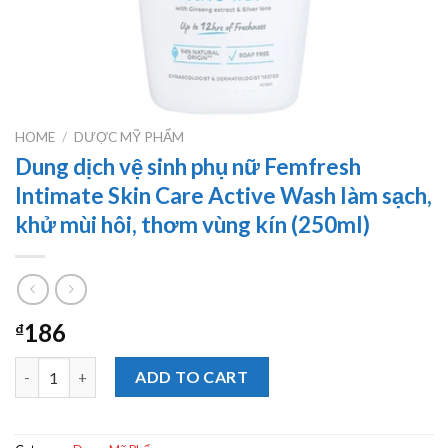
HOME
/
DƯỢC MỸ PHẨM
Dung dịch vệ sinh phụ nữ Femfresh
Intimate Skin Care Active Wash làm sạch,
khử mùi hôi, thơm vùng kín (250ml)
186
₫
Dung dịch vệ sinh phụ nữ Femfresh Intimate Skin Care Active Wa
ADD TO CART