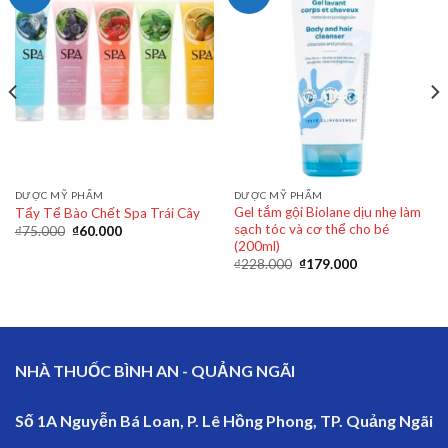
DƯỢC MỸ PHẨM
DƯỢC MỸ PHẨM
Gel tắm gội Biolane dịu nhẹ làm
Tẩy Tể Bào Chết Spa Trái Cây
sạch tóc và cơ thể cho bé
₫
75.000
₫
60.000
(200ml)
₫
228.000
₫
179.000
NHÀ THUỐC BÌNH AN - QUẢNG NGÃI
Số 1A Nguyễn Bá Loan, P. Lê Hồng Phong, TP. Quảng Ngãi