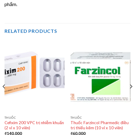
phẩm.
RELATED PRODUCTS
THUỐC
THUỐC
Cefixim 200 VPC trị nhiễm khuẩn
Thuốc Farzincol Pharmedic điều
(2 vỉ x 10 viên)
trị thiếu kẽm (10 vỉ x 10 viên)
₫
140.000
₫
60.000