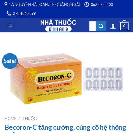
Skip
1A NGUYỄN BÁ LOAN, TP QUẢNG NGÃI
06:00 - 22:00
to
078 4060 599
content
Search
0
for:
Sale!
HOME
/
THUỐC
Becoron-C tăng cường, củng cố hệ thống