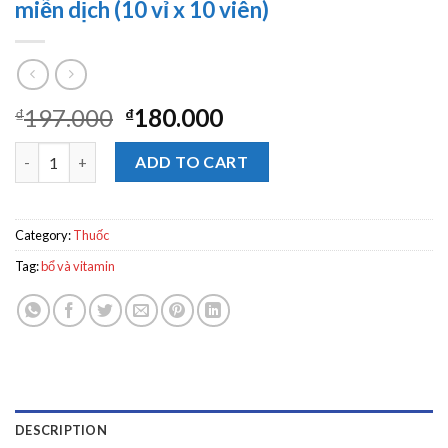
miễn dịch (10 vỉ x 10 viên)
197.000
180.000
₫
₫
Becoron-C tăng cường, củng cố hệ thống miễn dịch (10 vỉ x 10 vi
ADD TO CART
Category:
Thuốc
Tag:
bổ và vitamin
DESCRIPTION