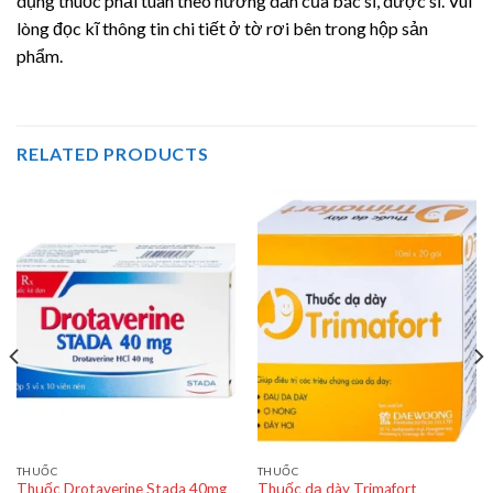
dụng thuốc phải tuân theo hướng dẫn của bác sĩ, dược sĩ. Vui
lòng đọc kĩ thông tin chi tiết ở tờ rơi bên trong hộp sản
phẩm.
RELATED PRODUCTS
THUỐC
THUỐC
Thuốc Drotaverine Stada 40mg
Thuốc dạ dày Trimafort