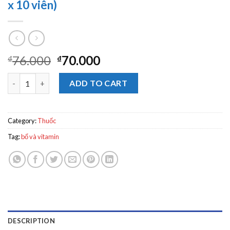
x 10 viên)
76.000
70.000
₫
₫
Trineuron trị bệnh do vitamin nhóm B (5 vỉ x 10 viên) quantity
ADD TO CART
Category:
Thuốc
Tag:
bổ và vitamin
DESCRIPTION