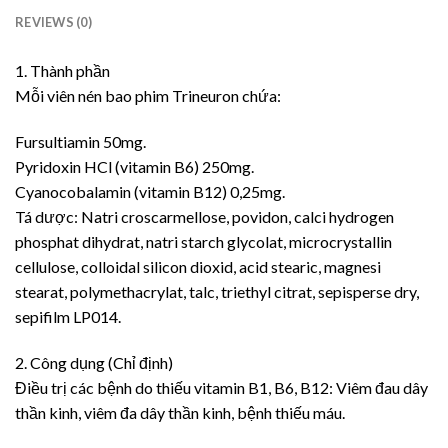
REVIEWS (0)
1. Thành phần
Mỗi viên nén bao phim Trineuron chứa:
Fursultiamin 50mg.
Pyridoxin HCl (vitamin B6) 250mg.
Cyanocobalamin (vitamin B12) 0,25mg.
Tá dược: Natri croscarmellose, povidon, calci hydrogen
phosphat dihydrat, natri starch glycolat, microcrystallin
cellulose, colloidal silicon dioxid, acid stearic, magnesi
stearat, polymethacrylat, talc, triethyl citrat, sepisperse dry,
sepifilm LP014.
2. Công dụng (Chỉ định)
Điều trị các bệnh do thiếu vitamin B1, B6, B12: Viêm đau dây
thần kinh, viêm đa dây thần kinh, bệnh thiếu máu.