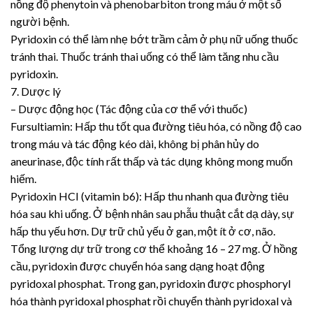
nồng độ phenytoin và phenobarbiton trong máu ở một số
người bệnh.
Pyridoxin có thể làm nhẹ bớt trầm cảm ở phụ nữ uống thuốc
tránh thai. Thuốc tránh thai uống có thể làm tăng nhu cầu
pyridoxin.
7. Dược lý
– Dược động học (Tác động của cơ thể với thuốc)
Fursultiamin: Hấp thu tốt qua đường tiêu hóa, có nồng độ cao
trong máu và tác động kéo dài, không bị phân hủy do
aneurinase, độc tính rất thấp và tác dụng không mong muốn
hiếm.
Pyridoxin HCI (vitamin b6): Hấp thu nhanh qua đường tiêu
hóa sau khi uống. Ở bệnh nhân sau phẫu thuật cắt dạ dày, sự
hấp thu yếu hơn. Dự trữ chủ yếu ở gan, một ít ở cơ, não.
Tổng lượng dự trữ trong cơ thể khoảng 16 – 27 mg. Ở hồng
cầu, pyridoxin được chuyển hóa sang dạng hoạt động
pyridoxal phosphat. Trong gan, pyridoxin được phosphoryl
hóa thành pyridoxal phosphat rồi chuyển thành pyridoxal và