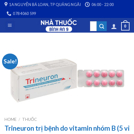
Skip
1A NGUYỄN BÁ LOAN, TP QUẢNG NGÃI
06:00 - 22:00
to
078 4060 599
content
Search
0
for:
Sale!
HOME
/
THUỐC
Trineuron trị bệnh do vitamin nhóm B (5 vỉ