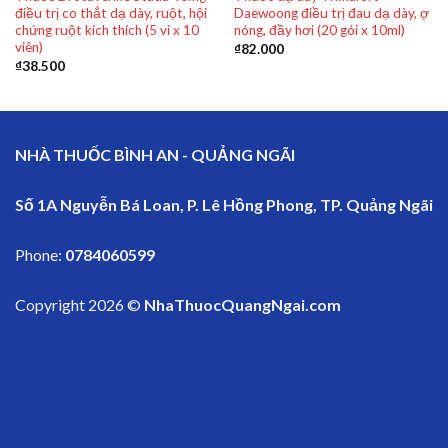
điều trị co thắt dạ dày, ruột, hội
Daewoong điều trị đau dạ dày, ợ
chứng ruột kích thích (5 vỉ x 10
nóng, đầy hơi (20 gói x 10ml)
viên)
₫
82.000
₫
38.500
NHÀ THUỐC BÌNH AN - QUẢNG NGÃI
Số 1A Nguyễn Bá Loan, P. Lê Hồng Phong, TP. Quảng Ngãi
Phone:
0784060599
Copyright 2026 ©
NhaThuocQuangNgai.com