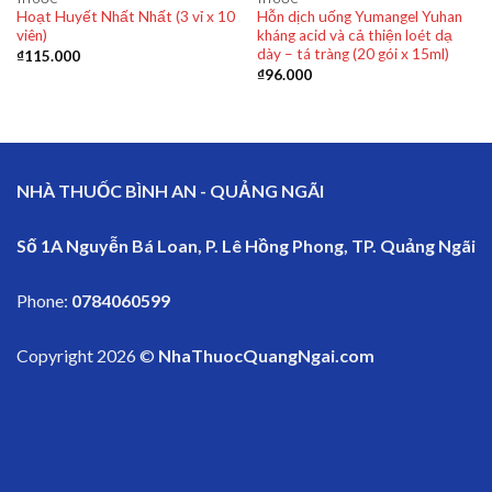
Hoạt Huyết Nhất Nhất (3 vỉ x 10
Hỗn dịch uống Yumangel Yuhan
viên)
kháng acid và cả thiện loét dạ
dày – tá tràng (20 gói x 15ml)
₫
115.000
₫
96.000
NHÀ THUỐC BÌNH AN - QUẢNG NGÃI
Số 1A Nguyễn Bá Loan, P. Lê Hồng Phong, TP. Quảng Ngãi
Phone:
0784060599
Copyright 2026 ©
NhaThuocQuangNgai.com