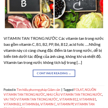
VITAMIN TAN TRONG NƯỚC Các vitamin tan trong nước
bao gồm vitamin C, B1, B2, PP, B6, B12, acid folic ….Những
vitamin này có cùng chung đặc điểm là tan trong nước, dễ bị
biến tính dưới tác động của ánh sáng, không khí và nhiệt độ.
Vitamin tan trong nước không tích luỹ trong […]
CONTINUE READING
→
Posted in
Tìm hiểu phương pháp Giảm cân
|
Tagged
FOLAT
,
NGUỒN
VITAMIN TAN TRONG NƯỚC
,
NHU CẦU VITAMIN TAN TRONG NƯỚC
,
VAI TRÒ VITAMIN TAN TRONG NƯỚC
,
VITAMIN 812
,
VITAMIN B1
,
VITAMIN B2
,
VITAMIN B6
,
VITAMIN C
,
VITAMIN PP
,
VITAMIN TAN