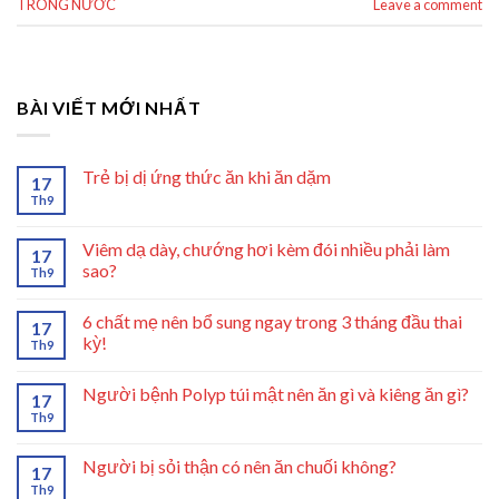
TRONG NƯỚC
Leave a comment
BÀI VIẾT MỚI NHẤT
Trẻ bị dị ứng thức ăn khi ăn dặm
17
Th9
Viêm dạ dày, chướng hơi kèm đói nhiều phải làm
17
sao?
Th9
6 chất mẹ nên bổ sung ngay trong 3 tháng đầu thai
17
kỳ!
Th9
Người bệnh Polyp túi mật nên ăn gì và kiêng ăn gì?
17
Th9
Người bị sỏi thận có nên ăn chuối không?
17
Th9