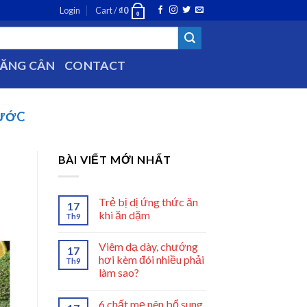
Login
Cart /
₫
0
0
TĂNG CÂN
CONTACT
NƯỚC
BÀI VIẾT MỚI NHẤT
Trẻ bị dị ứng thức ăn
17
khi ăn dặm
Th9
Viêm dạ dày, chướng
17
hơi kèm đói nhiều phải
Th9
làm sao?
6 chất mẹ nên bổ sung