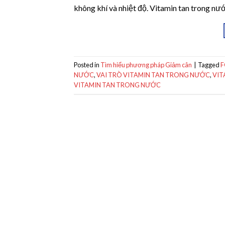
không khí và nhiệt độ. Vitamin tan trong nướ
Posted in
Tìm hiểu phương pháp Giảm cân
|
Tagged
F
NƯỚC
,
VAI TRÒ VITAMIN TAN TRONG NƯỚC
,
VIT
VITAMIN TAN TRONG NƯỚC