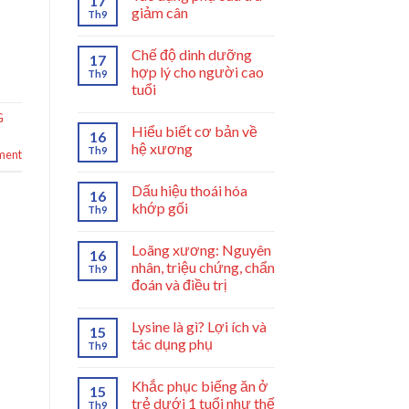
17
giảm cân
Th9
Chế độ dinh dưỡng
17
hợp lý cho người cao
Th9
tuổi
G
Hiểu biết cơ bản về
16
hệ xương
Th9
ment
Dấu hiệu thoái hóa
16
khớp gối
Th9
Loãng xương: Nguyên
16
nhân, triệu chứng, chẩn
Th9
đoán và điều trị
Lysine là gì? Lợi ích và
15
tác dụng phụ
Th9
Khắc phục biếng ăn ở
15
trẻ dưới 1 tuổi như thế
Th9