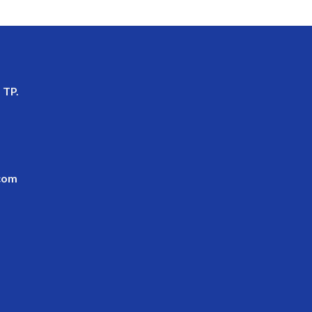
 TP.
com