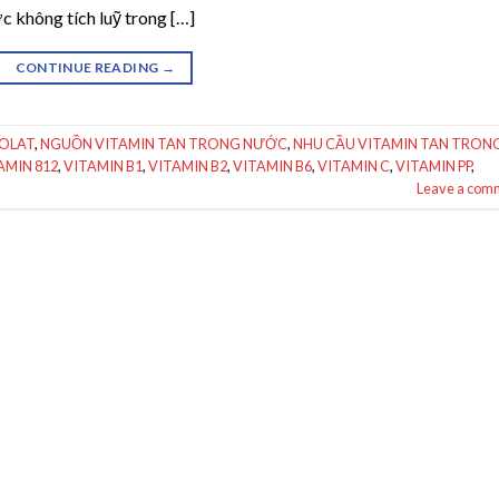
c không tích luỹ trong […]
CONTINUE READING
→
OLAT
,
NGUỒN VITAMIN TAN TRONG NƯỚC
,
NHU CẦU VITAMIN TAN TRON
AMIN 812
,
VITAMIN B1
,
VITAMIN B2
,
VITAMIN B6
,
VITAMIN C
,
VITAMIN PP
,
Leave a com