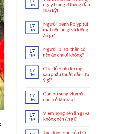
17
ngay trong 3 tháng đầu
Th9
thai kỳ!
Người bệnh Polyp túi
17
mật nên ăn gì và kiêng
Th9
ăn gì?
Người bị sỏi thận có
17
nên ăn chuối không?
Th9
Chế độ dinh dưỡng
17
sau phẫu thuật cần lưu
Th9
ý gì?
Cần bổ sung vitamin
17
cho trẻ khi nào?
Th9
Viêm họng nên ăn gì và
17
không nên ăn gì?
Th9
c
Tác dụng phụ của trà