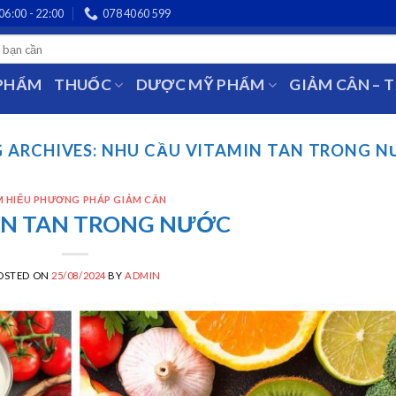
06:00 - 22:00
078 4060 599
 PHẨM
THUỐC
DƯỢC MỸ PHẨM
GIẢM CÂN – 
 ARCHIVES:
NHU CẦU VITAMIN TAN TRONG 
M HIỂU PHƯƠNG PHÁP GIẢM CÂN
IN TAN TRONG NƯỚC
OSTED ON
25/08/2024
BY
ADMIN