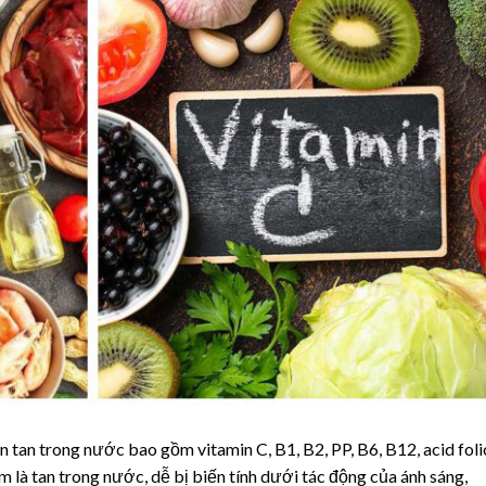
trong nước bao gồm vitamin C, B1, B2, PP, B6, B12, acid foli
là tan trong nước, dễ bị biến tính dưới tác động của ánh sáng,