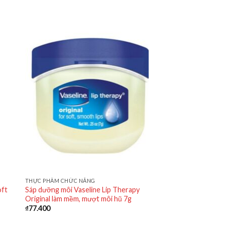
THỰC PHẨM CHỨC NĂNG
oft
Sáp dưỡng môi Vaseline Lip Therapy
Original làm mềm, mượt môi hũ 7g
₫
77.400