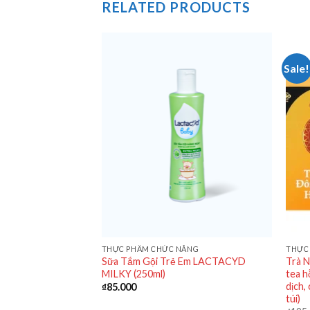
RELATED PRODUCTS
Sale!
ĂNG
THỰC PHẨM CHỨC NĂNG
THỰC
Sữa Tắm Gội Trẻ Em LACTACYD
Trà 
ONAT
MILKY (250ml)
tea h
0
dịch,
₫
85.000
túi)