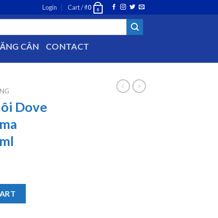
Login
Cart /
₫
0
0
TĂNG CÂN
CONTACT
ĂNG
hôi Dove
ema
ml
inal 48H Crema Humectante 150ml quantity
CART