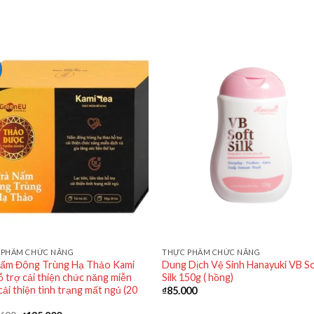
 PHẨM CHỨC NĂNG
THỰC PHẨM CHỨC NĂNG
Nấm Đông Trùng Hạ Thảo Kami
Dung Dịch Vệ Sinh Hanayuki VB S
ỗ trợ cải thiện chức năng miễn
Silk 150g ( hồng)
 cải thiện tình trạng mất ngủ (20
₫
85.000