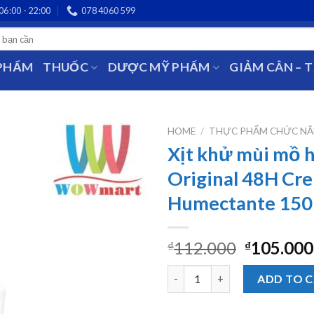
06:00 - 22:00
078 4060 599
 PHẨM
THUỐC
DƯỢC MỸ PHẨM
GIẢM CÂN – 
HOME
/
THỰC PHẨM CHỨC N
Xịt khử mùi mồ 
Original 48H Cr
Humectante 150
112.000
105.000
₫
₫
Xịt khử mùi mồ hôi Dove Orig
ADD TO 