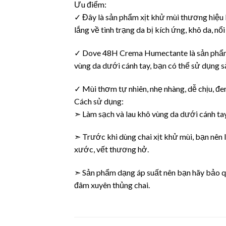
Ưu điểm:
✓ Đây là sản phẩm xịt khử mùi thương hiệu D
lắng về tình trạng da bị kích ứng, khô da, n
✓ Dove 48H Crema Humectante là sản phẩm d
vùng da dưới cánh tay, bạn có thể sử dụng s
✓ Mùi thơm tự nhiên, nhẹ nhàng, dễ chịu, đe
Cách sử dụng:
➣ Làm sạch và lau khô vùng da dưới cánh tay
➣ Trước khi dùng chai xịt khử mùi, bạn nên l
xước, vết thương hở.
➣ Sản phẩm dạng áp suất nên bạn hãy bảo qu
đâm xuyên thủng chai.