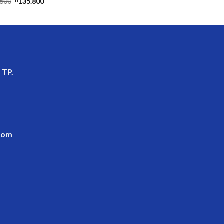
.600
₫
135.800
 TP.
com