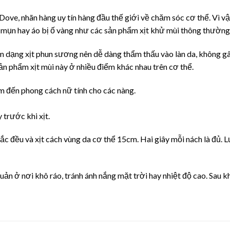
ove, nhãn hàng uy tín hàng đầu thế giới về chăm sóc cơ thể. Vì v
ổi mụn hay áo bị ố vàng như các sản phẩm xịt khử mùi thông thường
ạng xịt phun sương nên dễ dàng thẩm thấu vào làn da, không gâ
ản phẩm xịt mùi này ở nhiều điểm khác nhau trên cơ thể.
m đến phong cách nữ tính cho các nàng.
 trước khi xịt.
ắc đều và xịt cách vùng da cơ thể 15cm. Hai giây mỗi nách là đủ. L
ản ở nơi khô ráo, tránh ánh nắng mặt trời hay nhiệt độ cao. Sau 