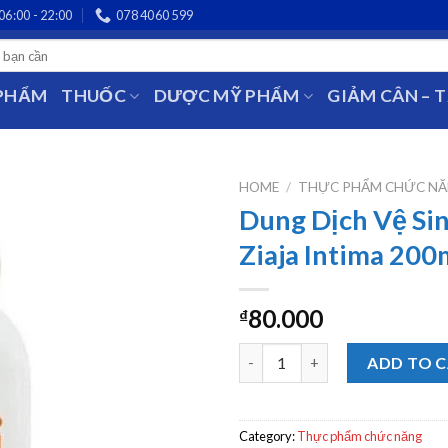
06:00 - 22:00
078 4060 599
 PHẨM
THUỐC
DƯỢC MỸ PHẨM
GIẢM CÂN – 
HOME
/
THỰC PHẨM CHỨC N
Dung Dịch Vệ Si
Ziaja Intima 200
80.000
₫
Dung Dịch Vệ Sinh Phụ Nữ Ziaj
ADD TO 
Category:
Thực phẩm chức năng