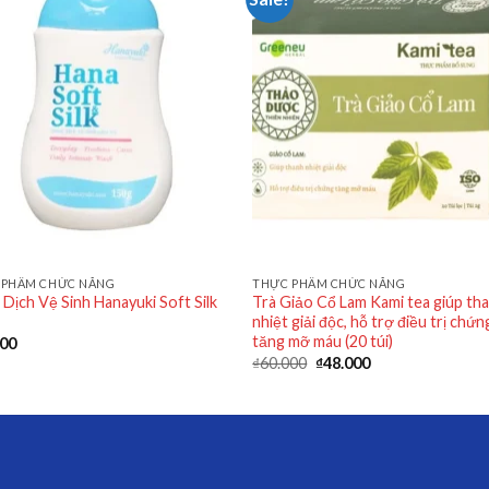
 PHẨM CHỨC NĂNG
THỰC PHẨM CHỨC NĂNG
Dịch Vệ Sinh Hanayuki Soft Silk
Trà Giảo Cổ Lam Kami tea giúp th
nhiệt giải độc, hỗ trợ điều trị chứn
tăng mỡ máu (20 túi)
000
₫
60.000
₫
48.000