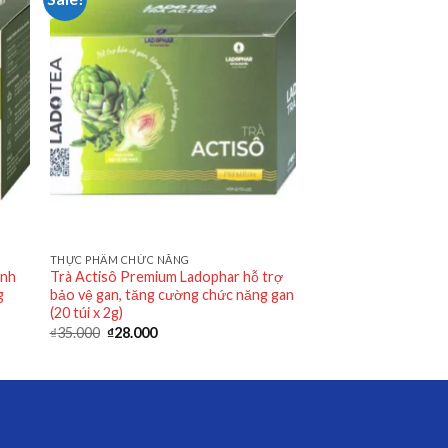
THỰC PHẨM CHỨC NĂNG
anh
Trà Actisô Premium Ladophar hỗ trợ
g
bảo vệ gan, tăng cường chức năng gan
(20 túi x 2g)
₫
35.000
₫
28.000