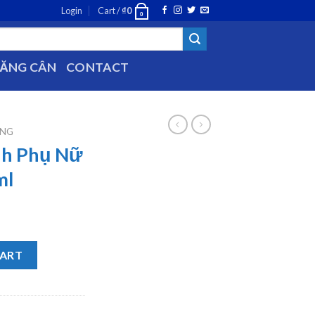
Login
Cart /
₫
0
0
TĂNG CÂN
CONTACT
ĂNG
nh Phụ Nữ
ml
a Intima 200ml quantity
CART