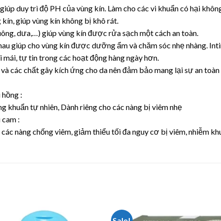
c giúp duy trì độ PH của vùng kín. Làm cho các vi khuẩn có hại khôn
kín, giúp vùng kín không bị khô rát.
huông, dưa,…) giúp vùng kín được rửa sạch một cách an toàn.
nhau giúp cho vùng kín được dưỡng ẩm và chăm sóc nhẹ nhàng. Int
i mái, tự tin trong các hoạt động hàng ngày hơn.
và các chất gây kích ứng cho da nên đảm bảo mang lại sự an toàn 
 hồng :
ng khuẩn tự nhiên, Dành riêng cho các nàng bị viêm nhẹ
 cam :
các nàng chống viêm, giảm thiểu tối đa nguy cơ bị viêm, nhiễm kh
Sale!