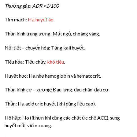
Thường gặp, ADR >1/100
Tim mạch:
Hạ huyết áp
.
Thần kinh trung ương: Mất ngủ, choáng váng.
Nội tiết – chuyển hóa: Tăng kali huyết.
Tiêu hóa: Tiểu chảy,
khó tiêu
.
Huyết học: Hạ nhẹ hemoglobin và hematocrit.
Thần kinh cơ – xương: Đau lưng, đau chân, đau cơ.
Thận: Hạ acid uric huyết (khi dùng liều cao).
Hô hấp: Ho (ít hơn khi dùng các chất ức chế ACE), sung
huyết mũi, viêm xoang.