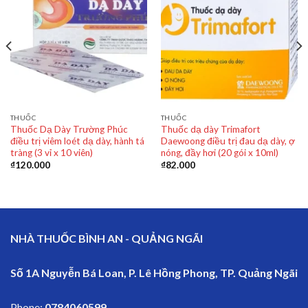
THUỐC
THUỐC
Thuốc Dạ Dày Trường Phúc
Thuốc dạ dày Trimafort
điều trị viêm loét dạ dày, hành tá
Daewoong điều trị đau dạ dày, ợ
tràng (3 vỉ x 10 viên)
nóng, đầy hơi (20 gói x 10ml)
₫
120.000
₫
82.000
NHÀ THUỐC BÌNH AN - QUẢNG NGÃI
Số 1A Nguyễn Bá Loan, P. Lê Hồng Phong, TP. Quảng Ngãi
Phone:
0784060599