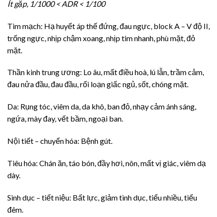
Ít gặp, 1/1000 < ADR < 1/100
Tim mạch: Hạ huyết áp thế đứng, đau ngực, block A – V độ II,
trống ngực, nhịp chậm xoang, nhịp tim nhanh, phù mặt, đỏ
mặt.
Thần kinh trung ương: Lo âu, mất điều hoà, lú lẫn, trầm cảm,
đau nửa đầu, đau đầu, rối loạn giấc ngủ, sốt, chóng mặt.
Da: Rụng tóc, viêm da, da khô, ban đỏ, nhạy cảm ánh sáng,
ngứa, mày đay, vết bầm, ngoại ban.
Nội tiết – chuyển hóa: Bệnh gút.
Tiêu hóa: Chán ăn, táo bón, đầy hơi, nôn, mất vị giác, viêm dạ
dày.
Sinh dục – tiết niệu: Bất lực, giảm tình dục, tiểu nhiều, tiểu
đêm.