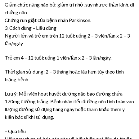
Giảm chức năng não bộ: giảm trí nhớ, suy nhược thần kinh, di
chứng não.
Chứng run giật của bệnh nhân Parkinson.
3. Cách dùng – Liều dùng
Người lớn và trẻ em trên 12 tuổi: uống 2 – 3 viên/lần x 2 – 3
lần/ngày.
Trẻ em 4 – 12 tuổi: uống 1 viên/lần x 2 – 3 lần/ngày.
Thời gian sử dụng: 2 – 3 tháng hoặc lâu hơn tùy theo tình
trạng bệnh.
Lưu ý: Mỗi viên hoạt huyết dưỡng não bao đường chứa
170mg đường trắng. Bệnh nhân tiểu đường nên tính toán vào
lượng đường sử dụng hàng ngày hoặc tham khảo thêm ý
kiến bác sĩ khi sử dụng.
– Quá liều
Hiện nay chưa có báo cáo nào về biểu hiện quá liều do thuốc