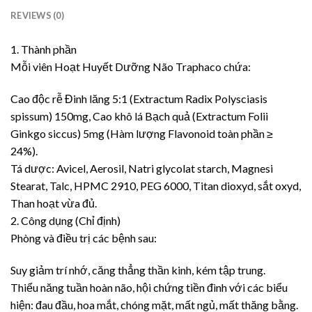
REVIEWS (0)
1. Thành phần
Mỗi viên Hoạt Huyết Dưỡng Não Traphaco chứa:
Cao độc rễ Đinh lăng 5:1 (Extractum Radix Polysciasis
spissum) 150mg, Cao khô lá Bạch quả (Extractum Folii
Ginkgo siccus) 5mg (Hàm lượng Flavonoid toàn phần ≥
24%).
Tá dược: Avicel, Aerosil, Natri glycolat starch, Magnesi
Stearat, Talc, HPMC 2910, PEG 6000, Titan dioxyd, sắt oxyd,
Than hoạt vừa đủ.
2. Công dụng (Chỉ định)
Phòng và điều trị các bệnh sau:
Suy giảm trí nhớ, căng thẳng thần kinh, kém tập trung.
Thiểu năng tuần hoàn não, hội chứng tiền đình với các biểu
hiện: đau đầu, hoa mắt, chóng mặt, mất ngủ, mất thăng bằng.