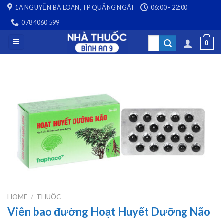
Skip
1A NGUYỄN BÁ LOAN, TP QUẢNG NGÃI
06:00 - 22:00
to
078 4060 599
content
Search
0
for:
HOME
/
THUỐC
Viên bao đường Hoạt Huyết Dưỡng Não