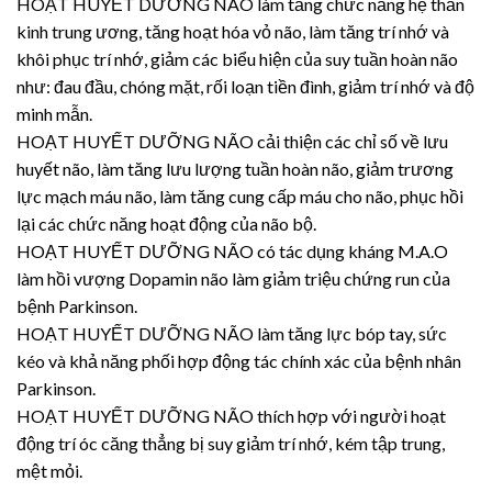
HOẠT HUYẾT DƯỠNG NÃO làm tăng chức năng hệ thần
kinh trung ương, tăng hoạt hóa vỏ não, làm tăng trí nhớ và
khôi phục trí nhớ, giảm các biểu hiện của suy tuần hoàn não
như: đau đầu, chóng mặt, rối loạn tiền đình, giảm trí nhớ và độ
minh mẫn.
HOẠT HUYẾT DƯỠNG NÃO cải thiện các chỉ số về lưu
huyết não, làm tăng lưu lượng tuần hoàn não, giảm trương
lực mạch máu não, làm tăng cung cấp máu cho não, phục hồi
lại các chức năng hoạt động của não bộ.
HOẠT HUYẾT DƯỠNG NÃO có tác dụng kháng M.A.O
làm hồi vượng Dopamin não làm giảm triệu chứng run của
bệnh Parkinson.
HOẠT HUYẾT DƯỠNG NÃO làm tăng lực bóp tay, sức
kéo và khả năng phối hợp động tác chính xác của bệnh nhân
Parkinson.
HOẠT HUYẾT DƯỠNG NÃO thích hợp với người hoạt
động trí óc căng thẳng bị suy giảm trí nhớ, kém tập trung,
mệt mỏi.