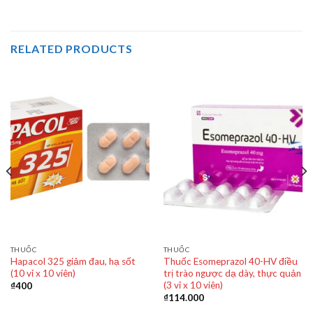
RELATED PRODUCTS
THUỐC
THUỐC
Hapacol 325 giảm đau, hạ sốt
Thuốc Esomeprazol 40-HV điều
(10 vỉ x 10 viên)
trị trào ngược dạ dày, thực quản
(3 vỉ x 10 viên)
₫
400
₫
114.000