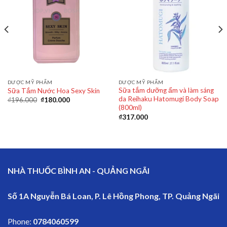
DƯỢC MỸ PHẨM
DƯỢC MỸ PHẨM
Sữa tắm dưỡng ẩm và làm sáng
Sữa Tắm Nước Hoa Sexy Skin
da Reihaku Hatomugi Body Soap
₫
196.000
₫
180.000
(800ml)
₫
317.000
NHÀ THUỐC BÌNH AN - QUẢNG NGÃI
Số 1A Nguyễn Bá Loan, P. Lê Hồng Phong, TP. Quảng Ngãi
Phone:
0784060599