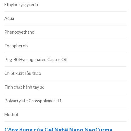
Ethylhexylglycerin
Aqua
Phenoxyethanol
Tocopherols
Peg-40 Hydrogenated Castor Oil
Chiết xuất liễu thảo
Tinh chất hành tây đỏ
Polyacrylate Crosspolymer-11
Methol
Công dụng của Gel Nghệ Nano NeoCurma