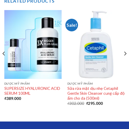
RELATED PRODUCTS
Sale!
DƯỢC MỸ PHẨM
DƯỢC MỸ PHẨM
SUPERSIZE HYALURONIC ACID
Sữa rửa mặt dịu nhẹ Cetaphil
SERUM 100ML
Gentle Skin Cleanser cung cấp độ
ẩm cho da (500ml)
₫
389.000
₫
302.000
₫
295.000