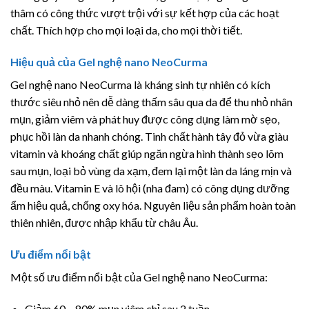
thâm có công thức vượt trội với sự kết hợp của các hoạt
chất. Thích hợp cho mọi loại da, cho mọi thời tiết.
Hiệu quả của Gel nghệ nano NeoCurma
Gel nghệ nano NeoCurma là kháng sinh tự nhiên có kích
thước siêu nhỏ nên dễ dàng thấm sâu qua da để thu nhỏ nhân
mụn, giảm viêm và phát huy được công dụng làm mờ sẹo,
phục hồi làn da nhanh chóng. Tinh chất hành tây đỏ vừa giàu
vitamin và khoáng chất giúp ngăn ngừa hình thành sẹo lõm
sau mụn, loại bỏ vùng da xạm, đem lại một làn da láng mịn và
đều màu. Vitamin E và lô hội (nha đam) có công dụng dưỡng
ẩm hiệu quả, chống oxy hóa. Nguyên liệu sản phẩm hoàn toàn
thiên nhiên, được nhập khẩu từ châu Âu.
Ưu điểm nổi bật
Một số ưu điểm nổi bật của Gel nghệ nano NeoCurma:
Giảm 60 – 80% mụn viêm chỉ sau 2 tuần.