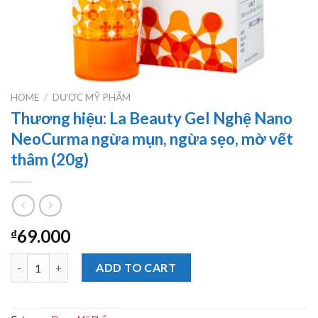
HOME
/
DƯỢC MỸ PHẨM
Thương hiệu: La Beauty Gel Nghệ Nano
NeoCurma ngừa mụn, ngừa sẹo, mờ vết
thâm (20g)
69.000
₫
Thương hiệu: La Beauty Gel Nghệ Nano NeoCurma ngừa mụn, ng
ADD TO CART