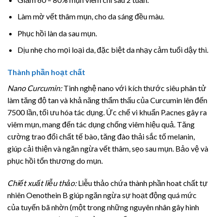
Làm mờ vết thâm mụn, cho da sáng đều màu.
Phục hồi làn da sau mụn.
Dịu nhẹ cho mọi loại da, đặc biệt da nhạy cảm tuổi dậy thì.
Thành phần hoạt chất
Nano Curcumin:
Tinh nghệ nano với kích thước siêu phân tử
làm tăng độ tan và khả năng thẩm thấu của Curcumin lên đến
7500 lần, tối ưu hóa tác dụng. Ức chế vi khuẩn P.acnes gây ra
viêm mụn, mang đến tác dụng chống viêm hiệu quả. Tăng
cường trao đổi chất tế bào, tăng đào thải sắc tố melanin,
giúp cải thiện và ngăn ngừa vết thâm, sẹo sau mụn. Bảo vệ và
phục hồi tổn thương do mụn.
Chiết xuất liễu thảo:
Liễu thảo chứa thành phần hoat chất tự
nhiên Oenothein B giúp ngăn ngừa sự hoạt động quá mức
của tuyến bã nhờn (một trong những nguyên nhân gây hình