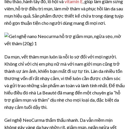
liễu thảo, hành tây đỏ, lô hội và
vitamin E
, giúp làm giảm sưng
viêm, hỗ trợ điều trị mụn, làm mờ thâm và phục hồi làn da sau
mụn hiệu quả. Sản phẩm được thiết kế chứa trong dạng tuýp
nhỏ gọn thuận tiện cho người dùng mang đi mọi nơi.
Da mụn, vết thâm mụn luôn là nỗi lo sợ đối với mọi người.
Không chỉ với chị em phụ nữ mà với nam giới mụn cũng trở
thành sự ám ảnh, khiến bạn mất đi sự tự tin. Làn da nhiều tổn
thương vốn dĩ rất nhạy cảm, vì thế luôn cần được chăm sóc
và gửi trao những sản phẩm an toàn và lành tính nhất. Để thấu
hiểu điều đó nhà La Beauté đã mang đến một chuyên gia “hỗ
trợ giảm mụn và thâm” dịu nhẹ cho mọi loại da, đặc biệt da
nhạy cảm tuổi dậy thì.
Gel nghệ NeoCurma thẩm thấu nhanh. Da vẫn mềm mịn
không gây vàng da hay nhờn rít, giảm mụn, ngăn ngừa vết