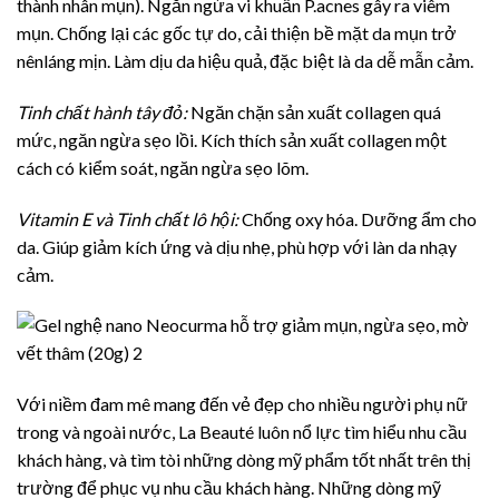
thành nhân mụn). Ngăn ngừa vi khuẩn P.acnes gây ra viêm
mụn. Chống lại các gốc tự do, cải thiện bề mặt da mụn trở
nênláng mịn. Làm dịu da hiệu quả, đặc biệt là da dễ mẫn cảm.
Tinh chất hành tây đỏ:
Ngăn chặn sản xuất collagen quá
mức, ngăn ngừa sẹo lồi. Kích thích sản xuất collagen một
cách có kiểm soát, ngăn ngừa sẹo lõm.
Vitamin E và Tinh chất lô hội:
Chống oxy hóa. Dưỡng ẩm cho
da. Giúp giảm kích ứng và dịu nhẹ, phù hợp với làn da nhạy
cảm.
Với niềm đam mê mang đến vẻ đẹp cho nhiều người phụ nữ
trong và ngoài nước, La Beauté luôn nổ lực tìm hiểu nhu cầu
khách hàng, và tìm tòi những dòng mỹ phẩm tốt nhất trên thị
trường để phục vụ nhu cầu khách hàng. Những dòng mỹ