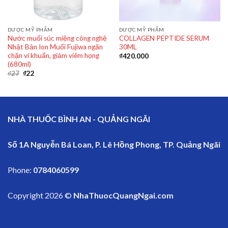
DƯỢC MỸ PHẨM
DƯỢC MỸ PHẨM
Nước muối súc miệng công nghệ
COLLAGEN PEPTIDE SERUM
Nhật Bản Ion Muối Fujiwa ngăn
30ML
chặn vi khuẩn, giảm viêm họng
₫
420.000
(680ml)
₫
27
₫
22
NHÀ THUỐC BÌNH AN - QUẢNG NGÃI
Số 1A Nguyễn Bá Loan, P. Lê Hồng Phong, TP. Quảng Ngãi
Phone:
0784060599
Copyright 2026 ©
NhaThuocQuangNgai.com