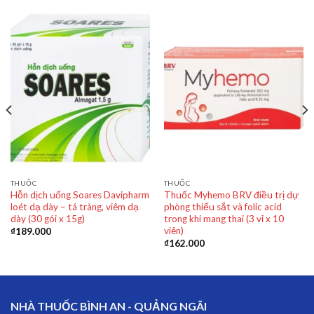
THUỐC
THUỐC
Hỗn dịch uống Soares Davipharm
Thuốc Myhemo BRV điều trị dự
loét dạ dày – tá tràng, viêm dạ
phòng thiếu sắt và folic acid
dày (30 gói x 15g)
trong khi mang thai (3 vỉ x 10
viên)
₫
189.000
₫
162.000
NHÀ THUỐC BÌNH AN - QUẢNG NGÃI