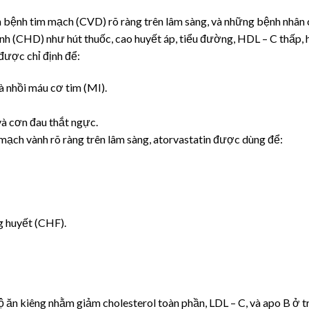
 bệnh tim mạch (CVD) rõ ràng trên lâm sàng, và những bệnh nhân c
nh (CHD) như hút thuốc, cao huyết áp, tiểu đường, HDL – C thấp, 
được chỉ định để:
 nhồi máu cơ tim (MI).
và cơn đau thắt ngực.
mạch vành rõ ràng trên lâm sàng, atorvastatin được dùng để:
g huyết (CHF).
 ăn kiêng nhằm giảm cholesterol toàn phần, LDL – C, và apo B ở tr