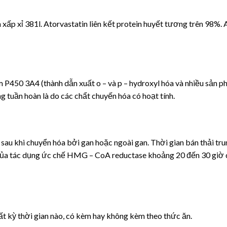
n xấp xỉ 381l. Atorvastatin liên kết protein huyết tương trên 98%.
 P450 3A4 (thành dẫn xuất o – và p – hydroxyl hóa và nhiều sản 
 tuần hoàn là do các chẩt chuyến hóa có hoạt tính.
sau khi chuyển hóa bởi gan hoặc ngoài gan. Thời gian bán thải tr
của tác dụng ức chế HMG – CoA reductase khoảng 20 đến 30 giờ 
 kỳ thời gian nào, có kèm hay không kèm theo thức ăn.