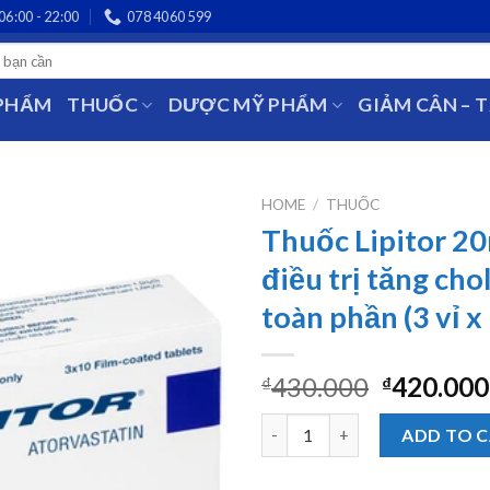
06:00 - 22:00
078 4060 599
 PHẨM
THUỐC
DƯỢC MỸ PHẨM
GIẢM CÂN – 
HOME
/
THUỐC
Thuốc Lipitor 20
điều trị tăng cho
toàn phần (3 vỉ x
430.000
420.000
₫
₫
Thuốc Lipitor 20mg Pfizer điều 
ADD TO 