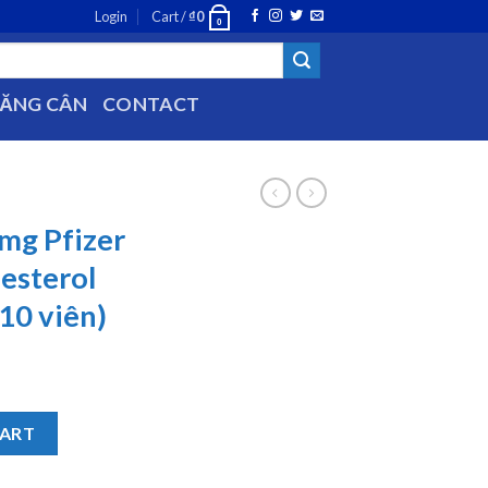
Login
Cart /
₫
0
0
TĂNG CÂN
CONTACT
mg Pfizer
lesterol
 10 viên)
trị tăng cholesterol toàn phần (3 vỉ x 10 viên) quantity
CART