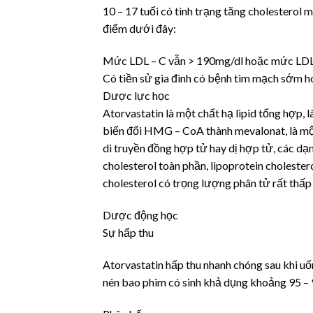
10 – 17 tuổi có tình trạng tăng cholesterol 
điểm dưới đây:
Mức LDL – C vẫn > 190mg/dl hoặc mức LDL 
Có tiền sử gia đình có bệnh tim mạch sớm ho
Dược lực học
Atorvastatin là một chất hạ lipid tổng hợp,
biến đổi HMG – CoA thành mevalonat, là một
di truyền đồng hợp tử hay dị hợp tử, các dạ
cholesterol toàn phần, lipoprotein choleste
cholesterol có trọng lượng phân tử rất thấp 
Dược động học
Sự hấp thu
Atorvastatin hấp thu nhanh chóng sau khi uố
nén bao phim có sinh khả dụng khoảng 95 – 