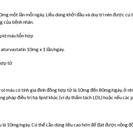
mg một lần mỗi ngày. Liều dùng khởi đầu và duy trì nên được cụ 
ng của bệnh nhân.
ipid máu hỗn hợp
 atorvastatin 10mg x 1 lần/ngày.
hợp tử
erol máu có tính gia đình đồng hợp tử là 10mg đến 80mg/ngày, ở n
g pháp điều trị hạ lipid khác (ví dụ thẩm tách LDL) hoặc nếu các
 là 10mg/ngày. Có thể cần dùng liều cao hơn để đạt được nồng độ