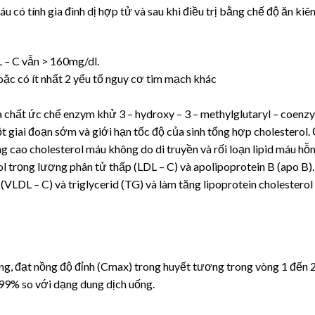
máu có tính gia đình dị hợp tử và sau khi điều trị bằng chế độ ăn k
– C vẫn > 160mg/dl.
ặc có ít nhất 2 yếu tố nguy cơ tim mạch khác
 là chất ức chế enzym khử 3 – hydroxy – 3 – methylglutaryl – coe
 giai đoạn sớm và giới hạn tốc độ của sinh tổng hợp cholesterol.
ng cao cholesterol máu không do di truyền và rối loạn lipid máu h
rol trọng lượng phân tử thấp (LDL – C) và apolipoprotein B (apo B)
(VLDL – C) và triglycerid (TG) và làm tăng lipoprotein cholestero
ng, đạt nồng độ đỉnh (Cmax) trong huyết tương trong vòng 1 đến 2 
99% so với dạng dung dịch uống.