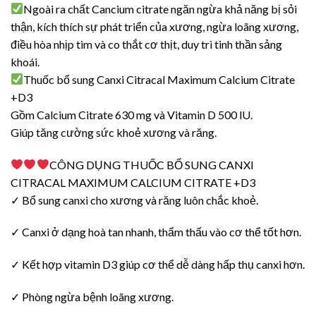
Ngoài ra chất Cancium citrate ngăn ngừa khả năng bị sỏi
thận, kích thích sự phát triển của xương, ngừa loãng xương,
điều hòa nhịp tim và co thắt cơ thịt, duy trì tinh thần sảng
khoái.
Thuốc bổ sung Canxi Citracal Maximum Calcium Citrate
+D3
Gồm Calcium Citrate 630 mg và Vitamin D 500 lU.
Giúp tăng cường sức khoẻ xương và răng.
CÔNG DỤNG THUỐC BỔ SUNG CANXI
CITRACAL MAXIMUM CALCIUM CITRATE +D3
✓ Bổ sung canxi cho xương và răng luôn chắc khoẻ.
✓ Canxi ở dạng hoà tan nhanh, thẩm thấu vào cơ thể tốt hơn.
✓ Kết hợp vitamin D3 giúp cơ thể dễ dàng hấp thụ canxi hơn.
✓ Phòng ngừa bệnh loãng xương.