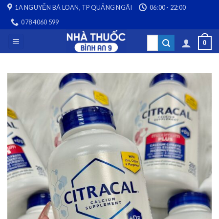
Skip
1A NGUYỄN BÁ LOAN, TP QUẢNG NGÃI
06:00 - 22:00
to
078 4060 599
content
Search
0
for: