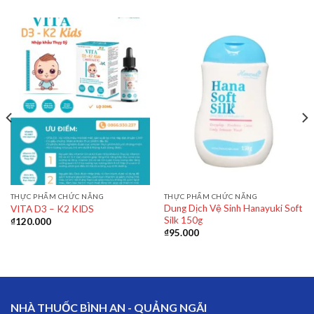
THỰC PHẨM CHỨC NĂNG
THỰC PHẨM CHỨC NĂNG
Dung Dịch Vệ Sinh Hanayuki Soft
VITA D3 – K2 KIDS
Silk 150g
₫
120.000
₫
95.000
NHÀ THUỐC BÌNH AN - QUẢNG NGÃI