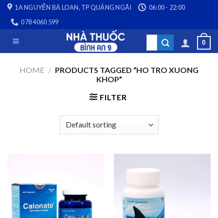
Skip
1A NGUYỄN BÁ LOAN, TP QUẢNG NGÃI
06:00 - 22:00
to
078 4060 599
content
Search
0
for:
HOME
/
PRODUCTS TAGGED “HO TRO XUONG
KHOP”
FILTER