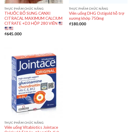
THỰC PHẨM CHỨC NĂNG
THỰC PHẨM CHỨC NĂNG
THUỐC BỔ SUNG CANXI
Viên uống DHG Ostigold hỗ trợ
CITRACAL MAXIMUM CALCIUM
xương khớp 750mg
CITRATE +D3 HỘP 280 VIÊN
₫
180.000
₫
645.000
THỰC PHẨM CHỨC NĂNG
Viên uống Vitabiotics Jointace