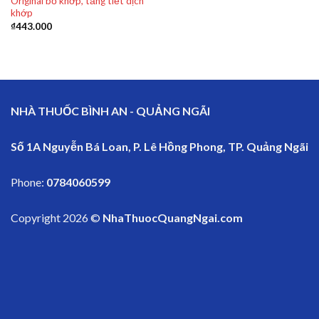
Original bổ khớp, tăng tiết dịch
khớp
₫
443.000
NHÀ THUỐC BÌNH AN - QUẢNG NGÃI
Số 1A Nguyễn Bá Loan, P. Lê Hồng Phong, TP. Quảng Ngãi
Phone:
0784060599
Copyright 2026 ©
NhaThuocQuangNgai.com