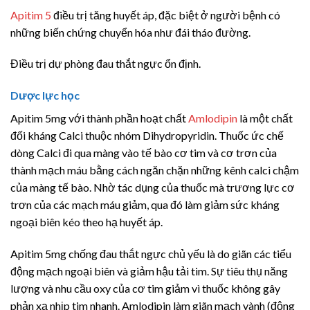
Apitim 5
điều trị tăng huyết áp, đặc biệt ở người bệnh có
những biến chứng chuyển hóa như đái tháo đường.
Điều trị dự phòng đau thắt ngực ổn định.
Dược lực học
Apitim 5mg với thành phần hoạt chất
Amlodipin
là một chất
đối kháng Calci thuộc nhóm Dihydropyridin. Thuốc ức chế
dòng Calci đi qua màng vào tế bào cơ tim và cơ trơn của
thành mạch máu bằng cách ngăn chặn những kênh calci chậm
của màng tế bào. Nhờ tác dụng của thuốc mà trương lực cơ
trơn của các mạch máu giảm, qua đó làm giảm sức kháng
ngoại biên kéo theo hạ huyết áp.
Apitim 5mg chống đau thắt ngực chủ yếu là do giãn các tiểu
động mạch ngoại biên và giảm hậu tải tim. Sự tiêu thụ năng
lượng và nhu cầu oxy của cơ tim giảm vì thuốc không gây
phản xạ nhịp tim nhanh. Amlodipin làm giãn mạch vành (động