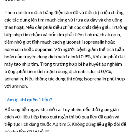
Theo dõi tim mạch bằng điện tâm đồ và điều trị triệu chứng
các tác dụng lên tim mạch cùng với rửa dạ dày và cho uống
than hoạt. Nếu cần phải điều chỉnh các chất điện giải. Trường
hợp nhịp tim chậm và bốc tim phải tiêm tĩnh mạch atropin,
tiêm nhỏ giọt tĩnh mạch cach gluconat, isoprenalin hoặc
adrenalin hoặc dopamin. Với người bệnh giảm thể tích tuần
hoàn cản truyền dung dịch natri clorid 0,9%, Khi cần phải đặt
máy tạo nhịp tim. Trong trường hợp bị hạ huyết áp nghiêm
trọng, phải tiêm tĩnh mạch dung dịch natri clorid 0,9%,
adrenalin. Nếu không tác dụng thì dùng Isoprenalin phối hợp
với aminon.
Làm gì khi quên 1 liều?
Bổ sung liều ngay khi nhớ ra. Tuy nhiên, nếu thời gian giãn
cách với liều tiếp theo quá ngắn thì bỏ qua liều đã quên và
tiếp tục lịch dùng thuốc Apitim 5. Không dùng liều gấp đôi để
bù cho liều đã bị bỏ lỡ.