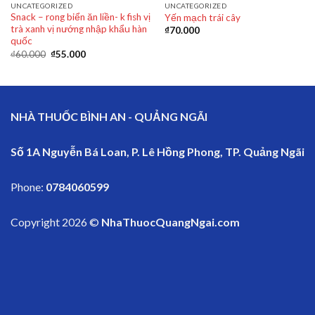
UNCATEGORIZED
UNCATEGORIZED
Snack – rong biển ăn liền- k fish vị
Yến mạch trái cây
trà xanh vị nướng nhập khẩu hàn
₫
70.000
quốc
₫
60.000
₫
55.000
NHÀ THUỐC BÌNH AN - QUẢNG NGÃI
Số 1A Nguyễn Bá Loan, P. Lê Hồng Phong, TP. Quảng Ngãi
Phone:
0784060599
Copyright 2026 ©
NhaThuocQuangNgai.com