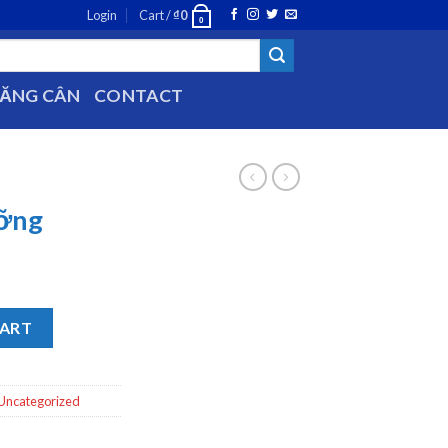
Login
Cart /
₫
0
0
TĂNG CÂN
CONTACT
ưỡng
CART
Uncategorized