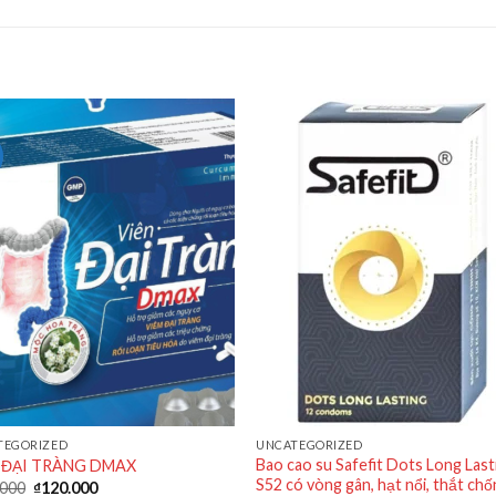
TEGORIZED
UNCATEGORIZED
Bao cao su Safefit Dots Long Last
 ĐẠI TRÀNG DMAX
S52 có vòng gân, hạt nổi, thắt ch
.000
₫
120.000