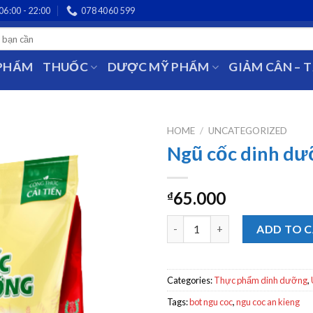
06:00 - 22:00
078 4060 599
 PHẨM
THUỐC
DƯỢC MỸ PHẨM
GIẢM CÂN – 
HOME
/
UNCATEGORIZED
Ngũ cốc dinh d
65.000
₫
Ngũ cốc dinh dưỡng quantity
ADD TO 
Categories:
Thực phẩm dinh dưỡng
,
Tags:
bot ngu coc
,
ngu coc an kieng