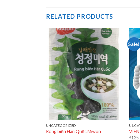
RELATED PRODUCTS
Sale!
UNCATEGORIZED
UNCA
an 500mg UPSA SAS
Rong biển Hàn Quốc Miwon
VIÊN
₫
135