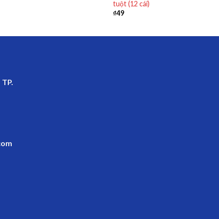
tuột (12 cái)
₫
49
 TP.
com