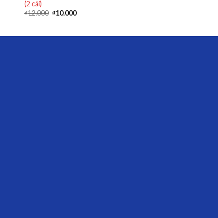
(2 cái)
₫
12.000
₫
10.000