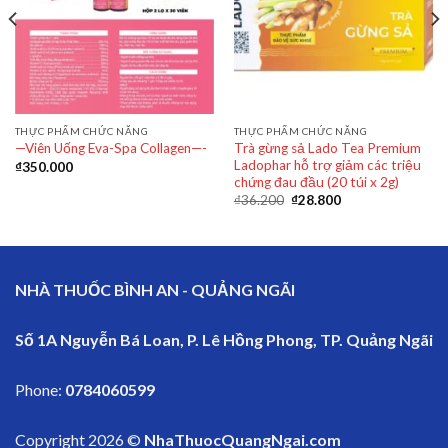
THỰC PHẨM CHỨC NĂNG
THỰC PHẨM CHỨC NĂNG
Trà gừng sả Lado Tea Premium
—Viên Uống Eva-Spa Collagen—-
Ladophar hỗ trợ giảm các triệu
₫
350.000
chứng đau đầu (20 túi x 2g)
₫
36.200
₫
28.800
NHÀ THUỐC BÌNH AN - QUẢNG NGÃI
Số 1A Nguyễn Bá Loan, P. Lê Hồng Phong, TP. Quảng Ngãi
Phone:
0784060599
Copyright 2026 ©
NhaThuocQuangNgai.com