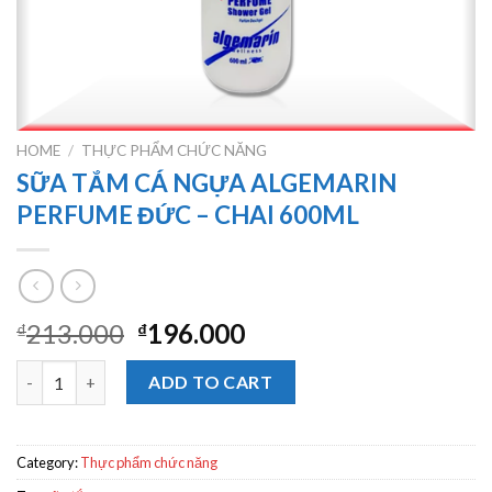
HOME
/
THỰC PHẨM CHỨC NĂNG
SỮA TẮM CÁ NGỰA ALGEMARIN
PERFUME ĐỨC – CHAI 600ML
213.000
196.000
₫
₫
SỮA TẮM CÁ NGỰA ALGEMARIN PERFUME ĐỨC - CHAI 600ML q
ADD TO CART
Category:
Thực phẩm chức năng