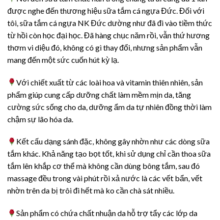
được nghe đến thương hiệu sữa tắm cá ngựa Đức. Đối với
tôi, sữa tắm cá ngựa NK Đức dường như đã đi vào tiềm thức
từ hồi còn học đại học. Đã hàng chục năm rồi, vẫn thứ hương
thơm vi diệu đó, không có gì thay đổi, nhưng sản phẩm vẫn
mang đến một sức cuốn hút kỳ lạ.
Với chiết xuất từ các loài hoa và vitamin thiên nhiên, sản
phẩm giúp cung cấp dưỡng chất làm mềm mịn da, tăng
cường sức sống cho da, dưỡng ẩm da tự nhiên đồng thời làm
chậm sự lão hóa da.
Kết cấu dạng sánh đặc, không gây nhờn như các dòng sữa
tắm khác. Khả năng tạo bọt tốt, khi sử dụng chỉ cần thoa sữa
tắm lên khắp cơ thể mà không cần dùng bông tắm, sau đó
massage đều trong vài phút rồi xả nước là các vết bẩn, vết
nhờn trên da bị trôi đi hết mà ko cần chà sát nhiều.
Sản phẩm có chứa chất nhuận da hỗ trợ tẩy các lớp da