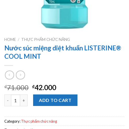
HOME
/
THỰC PHẨM CHỨC NĂNG
Nước súc miệng diệt khuẩn LISTERINE®
COOL MINT
71.000
42.000
₫
₫
Nước súc miệng diệt khuẩn LISTERINE® COOL MINT quantity
ADD TO CART
Category:
Thực phẩm chức năng