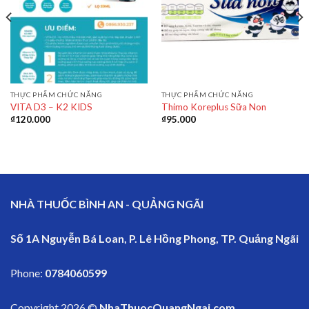
THỰC PHẨM CHỨC NĂNG
THỰC PHẨM CHỨC NĂNG
VITA D3 – K2 KIDS
Thimo Koreplus Sữa Non
₫
120.000
₫
95.000
NHÀ THUỐC BÌNH AN - QUẢNG NGÃI
Số 1A Nguyễn Bá Loan, P. Lê Hồng Phong, TP. Quảng Ngãi
Phone:
0784060599
Copyright 2026 ©
NhaThuocQuangNgai.com