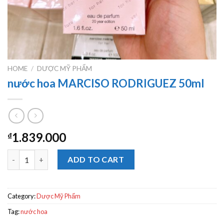
HOME
/
DƯỢC MỸ PHẨM
nước hoa MARCISO RODRIGUEZ 50ml
1.839.000
₫
nước hoa MARCISO RODRIGUEZ 50ml quantity
ADD TO CART
Category:
Dược Mỹ Phẩm
Tag:
nước hoa