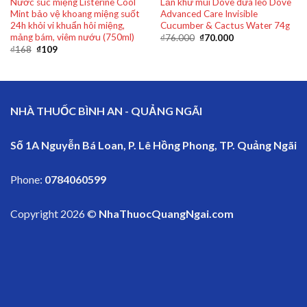
Nước súc miệng Listerine Cool
Lăn khử mùi Dove dưa leo Dove
Mint bảo vệ khoang miệng suốt
Advanced Care Invisible
24h khỏi vi khuẩn hôi miệng,
Cucumber & Cactus Water 74g
mảng bám, viêm nướu (750ml)
₫
76.000
₫
70.000
₫
168
₫
109
NHÀ THUỐC BÌNH AN - QUẢNG NGÃI
Số 1A Nguyễn Bá Loan, P. Lê Hồng Phong, TP. Quảng Ngãi
Phone:
0784060599
Copyright 2026 ©
NhaThuocQuangNgai.com