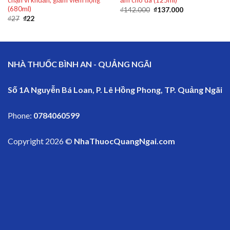
chặn vi khuẩn, giảm viêm họng
ẩm cho da (125ml)
(680ml)
₫
142.000
₫
137.000
₫
27
₫
22
NHÀ THUỐC BÌNH AN - QUẢNG NGÃI
Số 1A Nguyễn Bá Loan, P. Lê Hồng Phong, TP. Quảng Ngãi
Phone:
0784060599
Copyright 2026 ©
NhaThuocQuangNgai.com