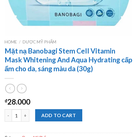
HOME
/
DƯỢC MỸ PHẨM
Mặt nạ Banobagi Stem Cell Vitamin
Mask Whitening And Aqua Hydrating cấp
ẩm cho da, sáng màu da (30g)
28.000
₫
Mặt nạ Banobagi Stem Cell Vitamin Mask Whitening And Aqua H
ADD TO CART