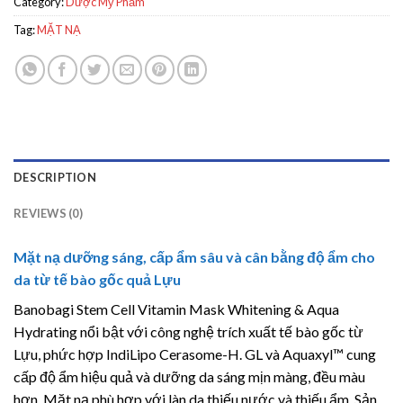
Category:
Dược Mỹ Phẩm
Tag:
MẶT NẠ
DESCRIPTION
REVIEWS (0)
Mặt nạ dưỡng sáng, cấp ẩm sâu và cân bằng độ ẩm cho
da từ tế bào gốc quả Lựu
Banobagi Stem Cell Vitamin Mask Whitening & Aqua
Hydrating nổi bật với công nghệ trích xuất tế bào gốc từ
Lựu, phức hợp IndiLipo Cerasome-H. GL và Aquaxyl™ cung
cấp độ ẩm hiệu quả và dưỡng da sáng mịn màng, đều màu
hơn. Mặt nạ phù hợp với làn da thiếu nước và thiếu ẩm. Sản