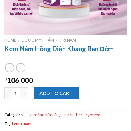
HOME
/
DƯỢC MỸ PHẨM
/
TRỊ NÁM
Kem Nám Hồng Diện Khang Ban Đêm
106.000
₫
Kem Nám Hồng Diện Khang Ban Đêm quantity
ADD TO CART
Categories:
Thực phẩm chức năng
,
Trị nám
,
Uncategorized
Tag:
kem tri nam