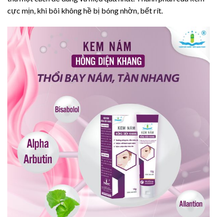
cực mịn, khi bôi không hề bị bóng nhờn, bết rít.