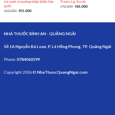
trà xanh vị nướng nhập khẩu hàn
Treats Lip Scrub
quốc
₫
72.000
₫
65.000
₫
60.000
₫
55.000
NHÀ THUỐC BÌNH AN - QUẢNG NGÃI
Số 1A Nguyễn Bá Loan, P. Lê Hồng Phong, TP. Quảng Ngãi
Phone:
0784060599
Copyright 2026 ©
NhaThuocQuangNgai.com