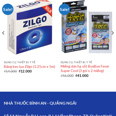
Sale!
Sale!
DỤNG CỤ, THIẾT BỊ Y TẾ
DỤNG CỤ, THIẾT BỊ Y TẾ
Miếng dán hạ sốt ByeBye Fever
Băng keo lụa Zilgo (1.25cm x 5m)
Super Cool (3 gói x 2 miếng)
₫
14.000
₫
12.000
₫
46.000
₫
41.000
NHÀ THUỐC BÌNH AN - QUẢNG NGÃI
Số 1A Nguyễn Bá Loan, P. Lê Hồng Phong, TP. Quảng Ngãi