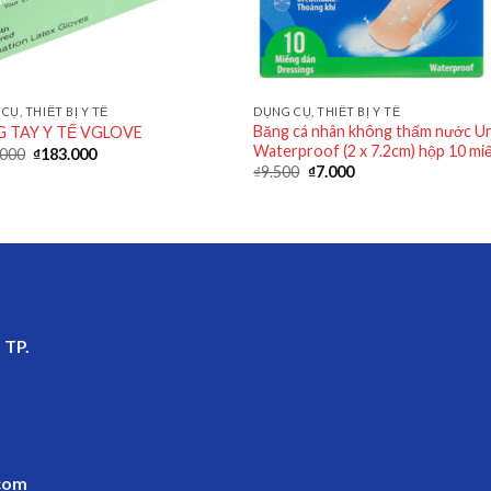
CỤ, THIẾT BỊ Y TẾ
DỤNG CỤ, THIẾT BỊ Y TẾ
Băng cá nhân không thấm nước U
 TAY Y TẾ VGLOVE
Waterproof (2 x 7.2cm) hộp 10 mi
.000
₫
183.000
₫
9.500
₫
7.000
 TP.
com