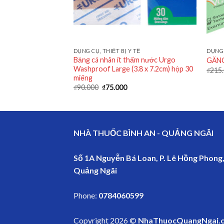
 TẾ
DỤNG CỤ, THIẾT BỊ Y TẾ
DỤNG 
ợc Danasip giảm
Băng cá nhân ít thấm nước Urgo
GĂNG
 gói 4 miếng
Washproof Large (3.8 x 7.2cm) hộp 30
₫
215
miếng
₫
90.000
₫
75.000
NHÀ THUỐC BÌNH AN - QUẢNG NGÃI
Số 1A Nguyễn Bá Loan, P. Lê Hồng Phong,
Quảng Ngãi
Phone:
0784060599
Copyright 2026 ©
NhaThuocQuangNgai.