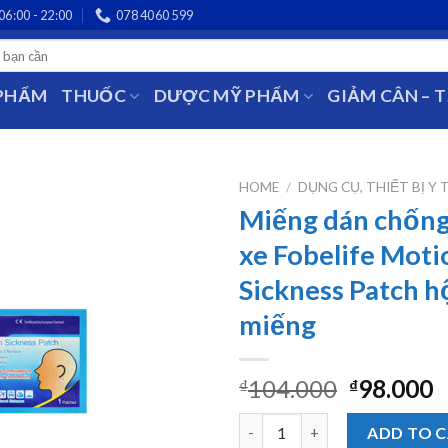
06:00 - 22:00
078 4060 599
 PHẨM
THUỐC
DƯỢC MỸ PHẨM
GIẢM CÂN – 
HOME
/
DỤNG CỤ, THIẾT BỊ Y 
Miếng dán chống
xe Fobelife Moti
Sickness Patch h
miếng
104.000
98.000
₫
₫
Miếng dán chống say tàu xe Fo
ADD TO 