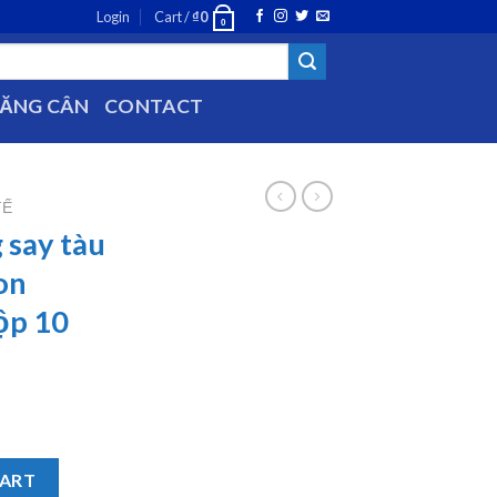
Login
Cart /
₫
0
0
TĂNG CÂN
CONTACT
TẾ
 say tàu
on
ộp 10
belife Motion Sickness Patch hộp 10 miếng quantity
CART