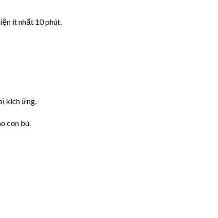
ện ít nhất 10 phút.
ị kích ứng.
o con bú.