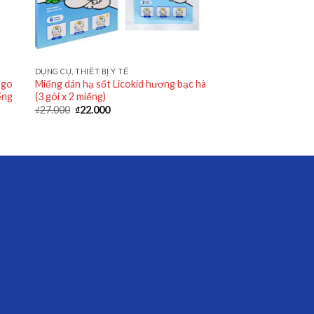
DỤNG CỤ, THIẾT BỊ Y TẾ
rgo
Miếng dán hạ sốt Licokid hương bạc hà
ếng
(3 gói x 2 miếng)
₫
27.000
₫
22.000