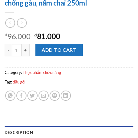
chống gàu, nấm chai 250ml
96.000
81.000
₫
₫
Dầu gội Selsun Anti Dandruff Shampoo chống gàu, nấm chai 25
ADD TO CART
Category:
Thực phẩm chức năng
Tag:
dầu gội
DESCRIPTION