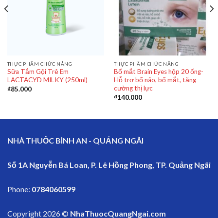
THỰC PHẨM CHỨC NĂNG
THỰC PHẨM CHỨC NĂNG
Sữa Tắm Gội Trẻ Em
Bổ mắt Brain Eyes hộp 20 ống-
LACTACYD MILKY (250ml)
Hỗ trợ bổ não, bổ mắt, tăng
cường thị lực
₫
85.000
₫
140.000
NHÀ THUỐC BÌNH AN - QUẢNG NGÃI
Số 1A Nguyễn Bá Loan, P. Lê Hồng Phong, TP. Quảng Ngãi
Phone:
0784060599
Copyright 2026 ©
NhaThuocQuangNgai.com