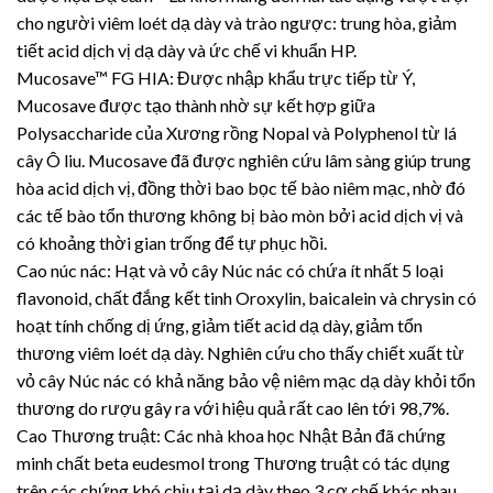
cho người viêm loét dạ dày và trào ngược: trung hòa, giảm
tiết acid dịch vị dạ dày và ức chế vi khuẩn HP.
Mucosave™ FG HIA: Được nhập khẩu trực tiếp từ Ý,
Mucosave được tạo thành nhờ sự kết hợp giữa
Polysaccharide của Xương rồng Nopal và Polyphenol từ lá
cây Ô liu. Mucosave đã được nghiên cứu lâm sàng giúp trung
hòa acid dịch vị, đồng thời bao bọc tế bào niêm mạc, nhờ đó
các tế bào tổn thương không bị bào mòn bởi acid dịch vị và
có khoảng thời gian trống để tự phục hồi.
Cao núc nác: Hạt và vỏ cây Núc nác có chứa ít nhất 5 loại
flavonoid, chất đắng kết tinh Oroxylin, baicalein và chrysin có
hoạt tính chống dị ứng, giảm tiết acid dạ dày, giảm tổn
thương viêm loét dạ dày. Nghiên cứu cho thấy chiết xuất từ
vỏ cây Núc nác có khả năng bảo vệ niêm mạc dạ dày khỏi tổn
thương do rượu gây ra với hiệu quả rất cao lên tới 98,7%.
Cao Thương truật: Các nhà khoa học Nhật Bản đã chứng
minh chất beta eudesmol trong Thương truật có tác dụng
trên các chứng khó chịu tại dạ dày theo 3 cơ chế khác nhau