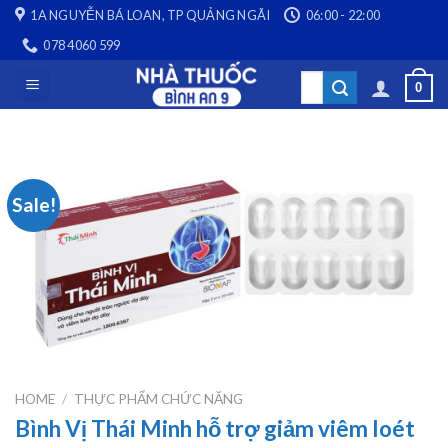
Skip
1A NGUYỄN BÁ LOAN, TP QUẢNG NGÃI
06:00 - 22:00
to
078 4060 599
content
Search
0
for:
Sale!
HOME
/
THỰC PHẨM CHỨC NĂNG
Bình Vị Thái Minh hỗ trợ giảm viêm loét