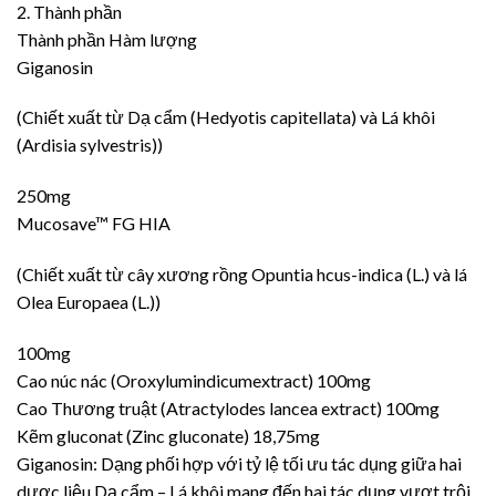
2. Thành phần
Thành phần Hàm lượng
Giganosin
(Chiết xuất từ Dạ cẩm (Hedyotis capitellata) và Lá khôi
(Ardisia sylvestris))
250mg
Mucosave™ FG HIA
(Chiết xuất từ cây xương rồng Opuntia hcus-indica (L.) và lá
Olea Europaea (L.))
100mg
Cao núc nác (Oroxylumindicumextract) 100mg
Cao Thương truật (Atractylodes lancea extract) 100mg
Kẽm gluconat (Zinc gluconate) 18,75mg
Giganosin: Dạng phối hợp với tỷ lệ tối ưu tác dụng giữa hai
dược liệu Dạ cẩm – Lá khôi mang đến hai tác dụng vượt trội