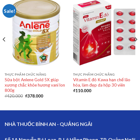
Sale!
THỰC PHẨM CHỨC NĂNG
THỰC PHẨM CHỨC NĂNG
Sữa bột Anlene Gold 5X giúp
Vitamin E đỏ Kawa hạn chế lão
xương chắc khỏe hương vani lon
hóa, làm đẹp da hộp 30 viên
800g
₫
110.000
₫
420.000
₫
378.000
NHÀ THUỐC BÌNH AN - QUẢNG NGÃI
Số 1A Nguyễn Bá Loan, P. Lê Hồng Phong, TP. Quảng Ngãi