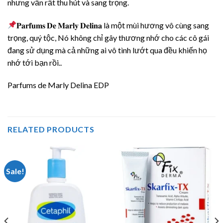
nhưng vẫn rất thu hút và sang trọng.
𝐏𝐚𝐫𝐟𝐮𝐦𝐬 𝐃𝐞 𝐌𝐚𝐫𝐥𝐲 𝐃𝐞𝐥𝐢𝐧𝐚 là một mùi hương vô cùng sang
trọng, quý tộc, Nó không chỉ gây thương nhớ cho các cô gái
đang sử dụng mà cả những ai vô tình lướt qua đều khiến họ
nhớ tới bạn rồi..
Parfums de Marly Delina EDP
RELATED PRODUCTS
Sale!