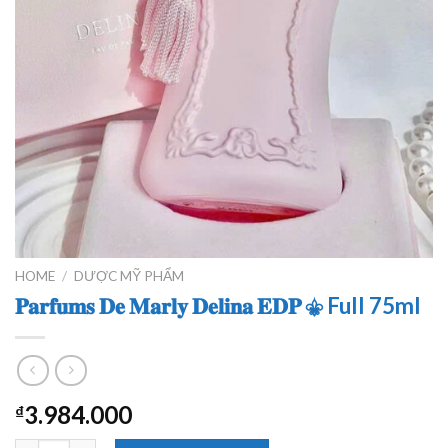
HOME
/
DƯỢC MỸ PHẨM
𝐏𝐚𝐫𝐟𝐮𝐦𝐬 𝐃𝐞 𝐌𝐚𝐫𝐥𝐲 𝐃𝐞𝐥𝐢𝐧𝐚 𝐄𝐃𝐏 ⚜ Full 75ml
3.984.000
₫