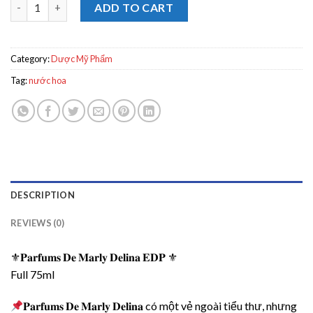
𝐏𝐚𝐫𝐟𝐮𝐦𝐬 𝐃𝐞 𝐌𝐚𝐫𝐥𝐲 𝐃𝐞𝐥𝐢𝐧𝐚 𝐄𝐃𝐏 ⚜ Full 75ml quantity
ADD TO CART
Category:
Dược Mỹ Phẩm
Tag:
nước hoa
DESCRIPTION
REVIEWS (0)
⚜𝐏𝐚𝐫𝐟𝐮𝐦𝐬 𝐃𝐞 𝐌𝐚𝐫𝐥𝐲 𝐃𝐞𝐥𝐢𝐧𝐚 𝐄𝐃𝐏 ⚜
Full 75ml
𝐏𝐚𝐫𝐟𝐮𝐦𝐬 𝐃𝐞 𝐌𝐚𝐫𝐥𝐲 𝐃𝐞𝐥𝐢𝐧𝐚 có một vẻ ngoài tiểu thư, nhưng