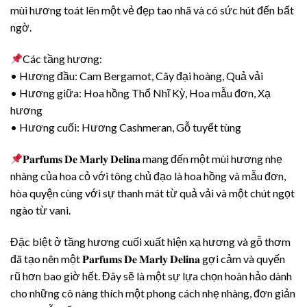
mùi hương toát lên một vẻ đẹp tao nhã và có sức hút đến bất
ngờ.
Các tầng hương:
• Hương đầu: Cam Bergamot, Cây đại hoàng, Quả vải
• Hương giữa: Hoa hồng Thổ Nhĩ Kỳ, Hoa mẫu đơn, Xạ
hương
• Hương cuối: Hương Cashmeran, Gỗ tuyết tùng
𝐏𝐚𝐫𝐟𝐮𝐦𝐬 𝐃𝐞 𝐌𝐚𝐫𝐥𝐲 𝐃𝐞𝐥𝐢𝐧𝐚 mang đến một mùi hương nhẹ
nhàng của hoa cỏ với tông chủ đạo là hoa hồng và mẫu đơn,
hòa quyện cùng với sự thanh mát từ quả vải và một chút ngọt
ngào từ vani.
Đặc biệt ở tầng hương cuối xuất hiện xạ hương và gỗ thơm
đã tạo nên một 𝐏𝐚𝐫𝐟𝐮𝐦𝐬 𝐃𝐞 𝐌𝐚𝐫𝐥𝐲 𝐃𝐞𝐥𝐢𝐧𝐚 gợi cảm và quyến
rũ hơn bao giờ hết. Đây sẽ là một sự lựa chọn hoàn hảo dành
cho những cô nàng thích một phong cách nhẹ nhàng, đơn giản