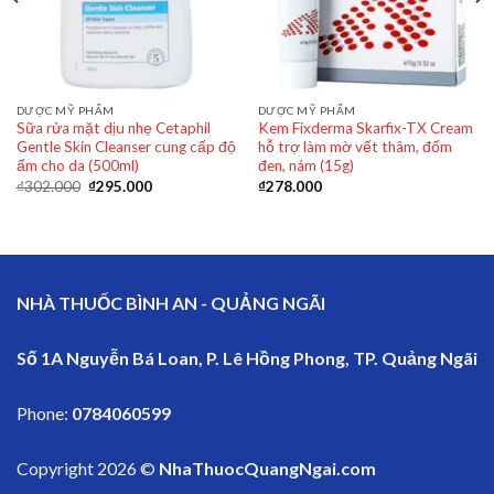
DƯỢC MỸ PHẨM
DƯỢC MỸ PHẨM
Sữa rửa mặt dịu nhẹ Cetaphil
Kem Fixderma Skarfix-TX Cream
Gentle Skin Cleanser cung cấp độ
hỗ trợ làm mờ vết thâm, đốm
ẩm cho da (500ml)
đen, nám (15g)
₫
302.000
₫
295.000
₫
278.000
NHÀ THUỐC BÌNH AN - QUẢNG NGÃI
Số 1A Nguyễn Bá Loan, P. Lê Hồng Phong, TP. Quảng Ngãi
Phone:
0784060599
Copyright 2026 ©
NhaThuocQuangNgai.com