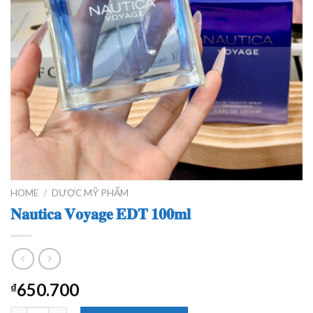
HOME
/
DƯỢC MỸ PHẨM
𝐍𝐚𝐮𝐭𝐢𝐜𝐚 𝐕𝐨𝐲𝐚𝐠𝐞 𝐄𝐃𝐓 𝟏𝟎𝟎𝐦𝐥
650.700
₫