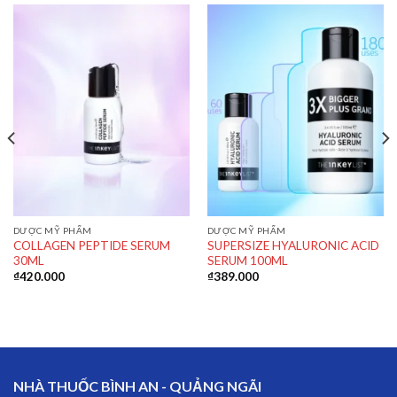
DƯỢC MỸ PHẨM
DƯỢC MỸ PHẨM
COLLAGEN PEPTIDE SERUM
SUPERSIZE HYALURONIC ACID
30ML
SERUM 100ML
₫
420.000
₫
389.000
NHÀ THUỐC BÌNH AN - QUẢNG NGÃI