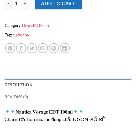
𝐍𝐚𝐮𝐭𝐢𝐜𝐚 𝐕𝐨𝐲𝐚𝐠𝐞 𝐄𝐃𝐓 𝟏𝟎𝟎𝐦𝐥 quantity
ADD TO CART
Category:
Dược Mỹ Phẩm
Tag:
nước hoa
DESCRIPTION
REVIEWS (0)
𝐍𝐚𝐮𝐭𝐢𝐜𝐚 𝐕𝐨𝐲𝐚𝐠𝐞 𝐄𝐃𝐓 𝟏𝟎𝟎𝐦𝐥
Chai nước hoa mùa hè đúng chất NGON-BỔ-RẺ