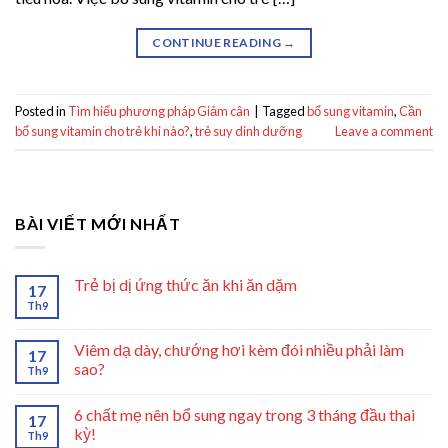
CONTINUE READING
→
Posted in
Tìm hiểu phương pháp Giảm cân
|
Tagged
bổ sung vitamin
,
Cần
bổ sung vitamin cho trẻ khi nào?
,
trẻ suy dinh dưỡng
Leave a comment
BÀI VIẾT MỚI NHẤT
Trẻ bị dị ứng thức ăn khi ăn dặm
17
Th9
Viêm dạ dày, chướng hơi kèm đói nhiều phải làm
17
sao?
Th9
6 chất mẹ nên bổ sung ngay trong 3 tháng đầu thai
17
kỳ!
Th9