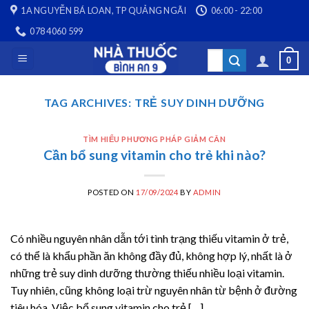
Skip
1A NGUYỄN BÁ LOAN, TP QUẢNG NGÃI
06:00 - 22:00
to
078 4060 599
content
Search
0
for:
TAG ARCHIVES:
TRẺ SUY DINH DƯỠNG
TÌM HIỂU PHƯƠNG PHÁP GIẢM CÂN
Cần bổ sung vitamin cho trẻ khi nào?
POSTED ON
17/09/2024
BY
ADMIN
Có nhiều nguyên nhân dẫn tới tình trạng thiếu vitamin ở trẻ,
có thể là khẩu phần ăn không đầy đủ, không hợp lý, nhất là ở
những trẻ suy dinh dưỡng thường thiếu nhiều loại vitamin.
Tuy nhiên, cũng không loại trừ nguyên nhân từ bệnh ở đường
tiêu hóa. Việc bổ sung vitamin cho trẻ […]