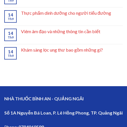
Th9
Thực phẩm dinh dưỡng cho người tiểu đường
14
Th9
Viêm âm đạo và những thông tin cần biết
14
Th9
Khám sàng lọc ung thư bao gồm những gì?
14
Th9
NHÀ THUỐC BÌNH AN - QUẢNG NGÃI
Số 1A Nguyễn Bá Loan, P. Lê Hồng Phong, TP. Quảng Ngãi
Phone:
0784060599