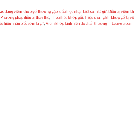
ác dạng viêm khớp gối thường gặp
,
dấu hiệu nhận biết sớm là gì?
,
Điều trị viêm k
,
Phương pháp điều trị thay thế
,
Thoái hóa khớp gối
,
Triệu chứng khi khớp gối bị v
u hiệu nhận biết sớm là gì?
,
Viêm khớp kinh niên do chấn thương
Leave a com