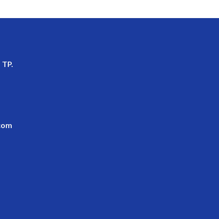
 TP.
com