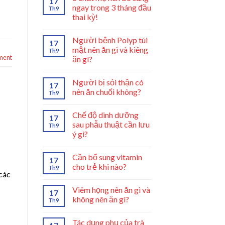
17
ngay trong 3 tháng đầu
Th9
thai kỳ!
Người bệnh Polyp túi
17
mật nên ăn gì và kiêng
Th9
ment
ăn gì?
Người bị sỏi thận có
17
nên ăn chuối không?
Th9
Chế độ dinh dưỡng
17
sau phẫu thuật cần lưu
Th9
ý gì?
Cần bổ sung vitamin
17
cho trẻ khi nào?
Th9
 các
Viêm họng nên ăn gì và
17
không nên ăn gì?
Th9
Tác dụng phụ của trà