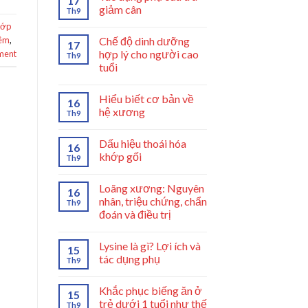
17
giảm cân
Th9
hớp
Chế độ dinh dưỡng
iêm
,
17
hợp lý cho người cao
ment
Th9
tuổi
Hiểu biết cơ bản về
16
hệ xương
Th9
Dấu hiệu thoái hóa
16
khớp gối
Th9
Loãng xương: Nguyên
16
nhân, triệu chứng, chẩn
Th9
đoán và điều trị
Lysine là gì? Lợi ích và
15
tác dụng phụ
Th9
Khắc phục biếng ăn ở
15
trẻ dưới 1 tuổi như thế
Th9