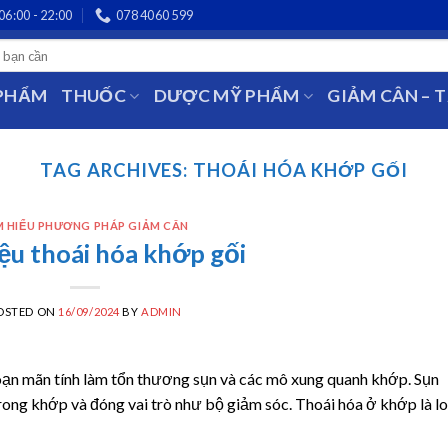
06:00 - 22:00
078 4060 599
 PHẨM
THUỐC
DƯỢC MỸ PHẨM
GIẢM CÂN – 
TAG ARCHIVES:
THOÁI HÓA KHỚP GỐI
M HIỂU PHƯƠNG PHÁP GIẢM CÂN
ệu thoái hóa khớp gối
OSTED ON
16/09/2024
BY
ADMIN
oạn mãn tính làm tổn thương sụn và các mô xung quanh khớp. Sụn
ong khớp và đóng vai trò như bộ giảm sóc. Thoái hóa ở khớp là lo