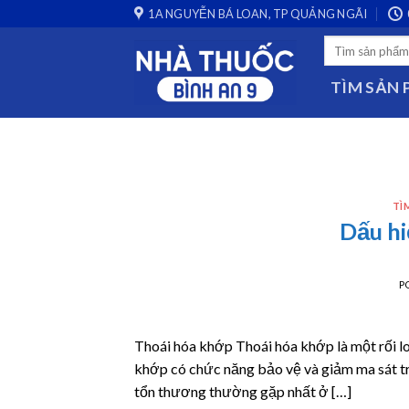
Skip
1A NGUYỄN BÁ LOAN, TP QUẢNG NGÃI
to
Search
content
for:
TÌM SẢN
TÌ
Dấu hi
P
Thoái hóa khớp Thoái hóa khớp là một rối l
khớp có chức năng bảo vệ và giảm ma sát tr
tổn thương thường gặp nhất ở […]