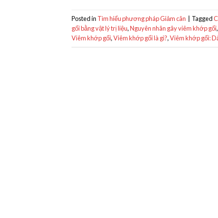
Posted in
Tìm hiểu phương pháp Giảm cân
|
Tagged
C
gối bằng vật lý trị liệu
,
Nguyên nhân gây viêm khớp gối
Viêm khớp gối
,
Viêm khớp gối là gì?
,
Viêm khớp gối: Dấ