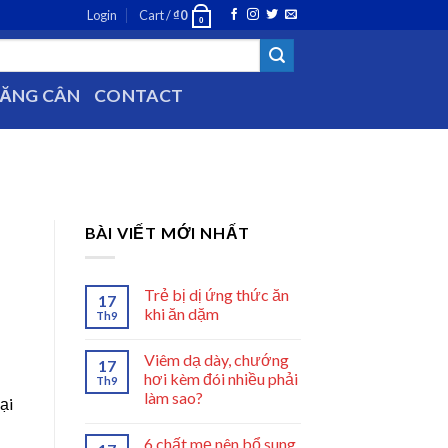
Login
Cart /
₫
0
0
TĂNG CÂN
CONTACT
BÀI VIẾT MỚI NHẤT
Trẻ bị dị ứng thức ăn
17
khi ăn dặm
Th9
Viêm dạ dày, chướng
17
hơi kèm đói nhiều phải
Th9
làm sao?
ại
6 chất mẹ nên bổ sung