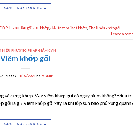
CONTINUE READING
→
ÉO PHÌ
,
đau đầu gối
,
đau khớp
,
điều trị thoái hoá khớp
,
Thoái hóa khớp gối
Leave a com
M HIỂU PHƯƠNG PHÁP GIẢM CÂN
Viêm khớp gối
OSTED ON
14/09/2024
BY
ADMIN
ng và cứng khớp. Vậy viêm khớp gối có nguy hiểm không? Điều trị
ớp gối là gì? Viêm khớp gối xảy ra khi lớp sụn bao phủ xung quanh
CONTINUE READING
→