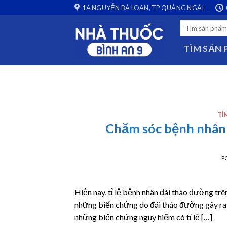
Skip
1A NGUYỄN BÁ LOAN, TP QUẢNG NGÃI
to
Search
content
for:
TÌM SẢN
TÌ
Chăm sóc bệnh nhân 
P
Hiện nay, tỉ lệ bệnh nhân đái tháo đường tr
những biến chứng do đái tháo đường gây ra 
những biến chứng nguy hiểm có tỉ lệ […]