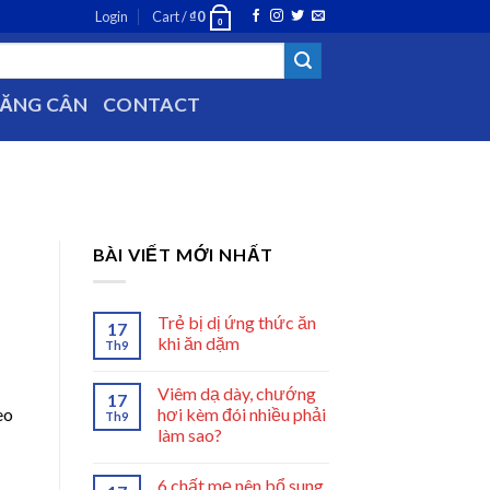
Login
Cart /
₫
0
0
TĂNG CÂN
CONTACT
BÀI VIẾT MỚI NHẤT
Trẻ bị dị ứng thức ăn
17
khi ăn dặm
Th9
Viêm dạ dày, chướng
17
hơi kèm đói nhiều phải
eo
Th9
làm sao?
6 chất mẹ nên bổ sung