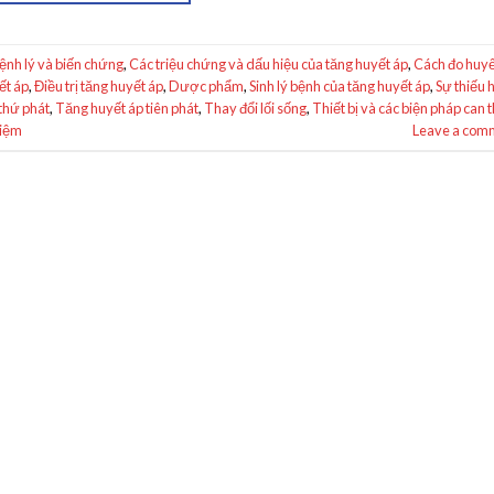
ệnh lý và biến chứng
,
Các triệu chứng và dấu hiệu của tăng huyết áp
,
Cách đo huyế
ết áp
,
Điều trị tăng huyết áp
,
Dược phẩm
,
Sinh lý bệnh của tăng huyết áp
,
Sự thiếu 
thứ phát
,
Tăng huyết áp tiên phát
,
Thay đổi lối sống
,
Thiết bị và các biện pháp can 
hiệm
Leave a com