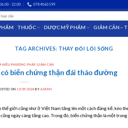
06:00 - 22:00
078 4060 599
 PHẨM
THUỐC
DƯỢC MỸ PHẨM
GIẢM CÂN – 
TAG ARCHIVES:
THAY ĐỔI LỐI SỐNG
M HIỂU PHƯƠNG PHÁP GIẢM CÂN
có biến chứng thận đái tháo đường
OSTED ON
13/09/2024
BY
ADMIN
ên thế giới cũng như ở Việt Nam tăng lên một cách đáng kể, kéo th
cũng ngày càng tăng cao. Trong đó, biến chứng thận là một trong