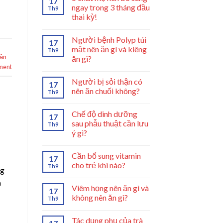
17
ngay trong 3 tháng đầu
Th9
thai kỳ!
Người bệnh Polyp túi
17
mật nên ăn gì và kiêng
Th9
hận
ăn gì?
ment
Người bị sỏi thận có
17
nên ăn chuối không?
Th9
Chế độ dinh dưỡng
17
sau phẫu thuật cần lưu
Th9
ý gì?
Cần bổ sung vitamin
17
cho trẻ khi nào?
Th9
ng
à
Viêm họng nên ăn gì và
17
không nên ăn gì?
Th9
Tác dụng phụ của trà