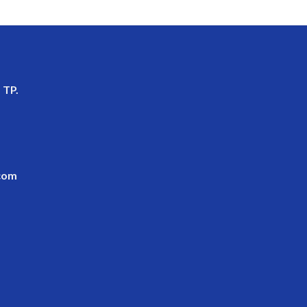
 TP.
com