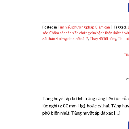
Posted in
Tìm hiểu phương pháp Giảm cân
|
Tagged
.
sóc
,
Chăm sóc các biến chứng của bệnh thận đái tháo 
đái tháo đường như thế nào?
,
Thay đổi lối sống
,
Theo dõ
TÌ
P
Tăng huyết áp là tình trạng tăng liên tục c
lúc nghỉ (≥ 80 mm Hg), hoặc cả hai. Tăng huy
phổ biến nhất. Tăng huyết áp đã xác […]