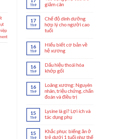
17
giảm cân
Th9
Chế độ dinh dưỡng
t
17
hợp lý cho người cao
hụt
Th9
tuổi
thiệp
ment
Hiểu biết cơ bản về
16
hệ xương
Th9
Dấu hiệu thoái hóa
16
khớp gối
Th9
Loãng xương: Nguyên
16
nhân, triệu chứng, chẩn
Th9
đoán và điều trị
Lysine là gì? Lợi ích và
15
tác dụng phụ
Th9
Khắc phục biếng ăn ở
15
trẻ dưới 1 tuổi như thế
Th9