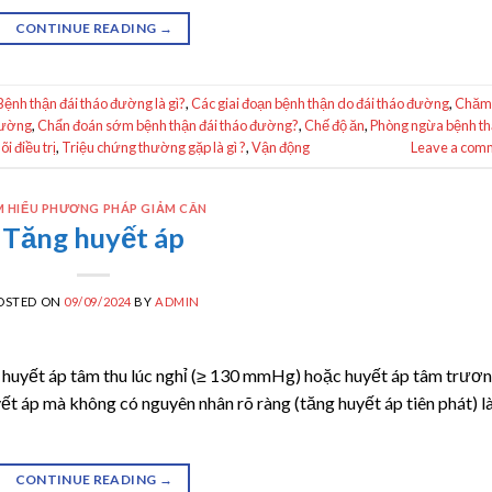
CONTINUE READING
→
 Bệnh thận đái tháo đường là gì?
,
Các giai đoạn bệnh thận do đái tháo đường
,
Chăm
đường
,
Chẩn đoán sớm bệnh thận đái tháo đường?
,
Chế độ ăn
,
Phòng ngừa bệnh t
i điều trị
,
Triệu chứng thường gặp là gì ?
,
Vận động
Leave a com
M HIỂU PHƯƠNG PHÁP GIẢM CÂN
Tăng huyết áp
OSTED ON
09/09/2024
BY
ADMIN
ủa huyết áp tâm thu lúc nghỉ (≥ 130 mmHg) hoặc huyết áp tâm trươ
ết áp mà không có nguyên nhân rõ ràng (tăng huyết áp tiên phát) l
CONTINUE READING
→