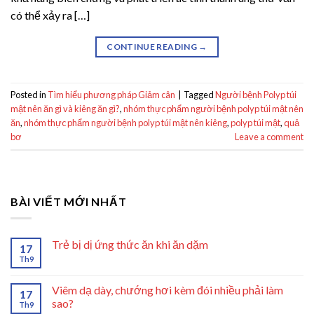
có thể xảy ra […]
CONTINUE READING
→
Posted in
Tìm hiểu phương pháp Giảm cân
|
Tagged
Người bệnh Polyp túi
mật nên ăn gì và kiêng ăn gì?
,
nhóm thực phẩm người bệnh polyp túi mật nên
ăn
,
nhóm thực phẩm người bệnh polyp túi mật nên kiêng
,
polyp túi mật
,
quả
bơ
Leave a comment
BÀI VIẾT MỚI NHẤT
Trẻ bị dị ứng thức ăn khi ăn dặm
17
Th9
Viêm dạ dày, chướng hơi kèm đói nhiều phải làm
17
sao?
Th9