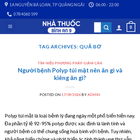
Skip
1A NGUYỄN BÁ LOAN, TP QUẢNG NGÃI
06:00 - 22:00
to
078 4060 599
content
Search
0
for:
TAG ARCHIVES:
QUẢ BƠ
TÌM HIỂU PHƯƠNG PHÁP GIẢM CÂN
Người bệnh Polyp túi mật nên ăn gì và
kiêng ăn gì?
POSTED ON
17/09/2024
BY
ADMIN
Polyp túi mật là loại bệnh lý đang ngày một phổ biến hiện nay.
Đa phần tỷ lệ 92-95% polyp được xác định là lành tính và
người bệnh có thể chung sống hoà bình với bệnh. Tuy nhiên,
khả năng biến chứng và phát triển ác tính thành ung thư vẫn