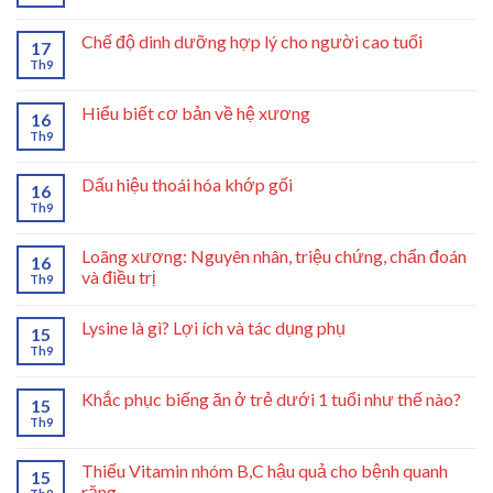
Chế độ dinh dưỡng hợp lý cho người cao tuổi
17
Th9
Hiểu biết cơ bản về hệ xương
16
Th9
Dấu hiệu thoái hóa khớp gối
16
Th9
Loãng xương: Nguyên nhân, triệu chứng, chẩn đoán
16
và điều trị
Th9
Lysine là gì? Lợi ích và tác dụng phụ
15
Th9
Khắc phục biếng ăn ở trẻ dưới 1 tuổi như thế nào?
15
Th9
Thiếu Vitamin nhóm B,C hậu quả cho bệnh quanh
15
răng