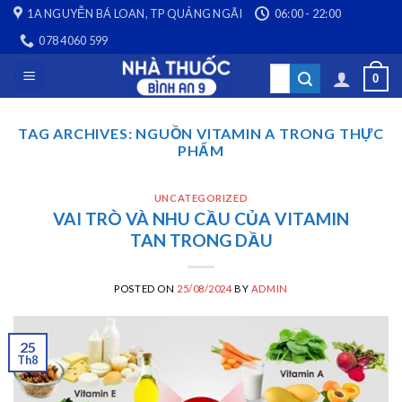
Skip
1A NGUYỄN BÁ LOAN, TP QUẢNG NGÃI
06:00 - 22:00
to
078 4060 599
content
Search
0
for:
TAG ARCHIVES:
NGUỒN VITAMIN A TRONG THỰC
PHẨM
UNCATEGORIZED
VAI TRÒ VÀ NHU CẦU CỦA VITAMIN
TAN TRONG DẦU
POSTED ON
25/08/2024
BY
ADMIN
25
Th8