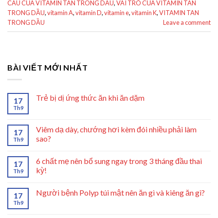
CẦU CỦA VITAMIN TAN TRONG DẦU
,
VAI TRÒ CỦA VITAMIN TAN
TRONG DẦU
,
vitamin A
,
vitamin D
,
vitamin e
,
vitamin K
,
VITAMIN TAN
TRONG DẦU
Leave a comment
BÀI VIẾT MỚI NHẤT
Trẻ bị dị ứng thức ăn khi ăn dặm
17
Th9
Viêm dạ dày, chướng hơi kèm đói nhiều phải làm
17
sao?
Th9
6 chất mẹ nên bổ sung ngay trong 3 tháng đầu thai
17
kỳ!
Th9
Người bệnh Polyp túi mật nên ăn gì và kiêng ăn gì?
17
Th9