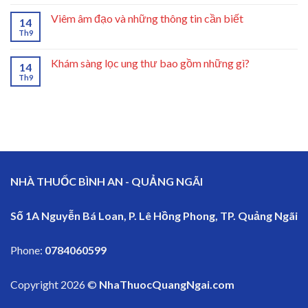
Viêm âm đạo và những thông tin cần biết
14
Th9
Khám sàng lọc ung thư bao gồm những gì?
14
Th9
NHÀ THUỐC BÌNH AN - QUẢNG NGÃI
Số 1A Nguyễn Bá Loan, P. Lê Hồng Phong, TP. Quảng Ngãi
Phone:
0784060599
Copyright 2026 ©
NhaThuocQuangNgai.com