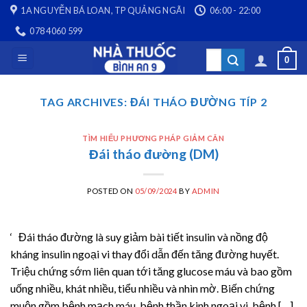
Skip
1A NGUYỄN BÁ LOAN, TP QUẢNG NGÃI
06:00 - 22:00
to
078 4060 599
content
Search
0
for:
TAG ARCHIVES:
ĐÁI THÁO ĐƯỜNG TÍP 2
TÌM HIỂU PHƯƠNG PHÁP GIẢM CÂN
Đái tháo đường (DM)
POSTED ON
05/09/2024
BY
ADMIN
‘ Đái tháo đường là suy giảm bài tiết insulin và nồng độ
kháng insulin ngoại vi thay đổi dẫn đến tăng đường huyết.
Triệu chứng sớm liên quan tới tăng glucose máu và bao gồm
uống nhiều, khát nhiều, tiểu nhiều và nhìn mờ. Biến chứng
muộn gồm bệnh mạch máu, bệnh thần kinh ngoại vi, bệnh […]