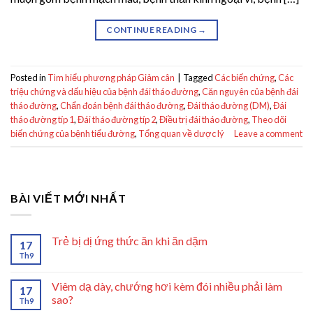
CONTINUE READING
→
Posted in
Tìm hiểu phương pháp Giảm cân
|
Tagged
Các biến chứng
,
Các
triệu chứng và dấu hiệu của bệnh đái tháo đường
,
Căn nguyên của bệnh đái
tháo đường
,
Chẩn đoán bệnh đái tháo đường
,
Đái tháo đường (DM)
,
Đái
tháo đường típ 1
,
Đái tháo đường típ 2
,
Điều trị đái tháo đường
,
Theo dõi
biến chứng của bệnh tiểu đường
,
Tổng quan về dược lý
Leave a comment
BÀI VIẾT MỚI NHẤT
Trẻ bị dị ứng thức ăn khi ăn dặm
17
Th9
Viêm dạ dày, chướng hơi kèm đói nhiều phải làm
17
sao?
Th9