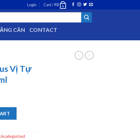
Login
Cart /
₫
0
0
TĂNG CÂN
CONTACT
lus Vị Tự
ml
n Lốc 6 x 70ml quantity
CART
Uncategorized