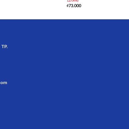
₫
73.000
 TP.
com