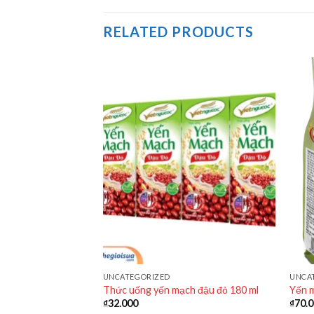
RELATED PRODUCTS
UNCATEGORIZED
UNCA
dinh dưỡng Việt Đài
Thức uống yến mạch đậu đỏ 180 ml
Yến m
₫
32.000
₫
70.