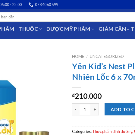
06:00 - 22:00
078 4060 599
 PHẨM
THUỐC
DƯỢC MỸ PHẨM
GIẢM CÂN – 
HOME
/
UNCATEGORIZED
Yến Kid’s Nest P
Nhiên Lốc 6 x 70
210.000
₫
Yến Kid’s Nest Plus Vị Tự Nhiê
ADD TO 
Categories:
Thực phẩm dinh dưỡng
,