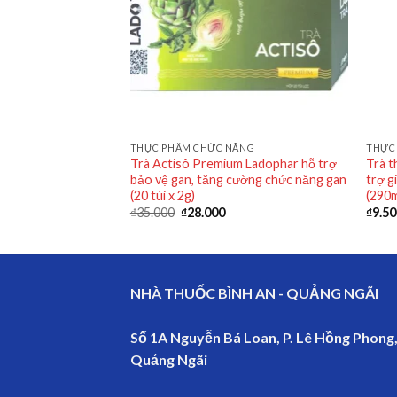
ĂNG
THỰC PHẨM CHỨC NĂNG
THỰC
Trà Actisô Premium Ladophar hỗ trợ
Trà t
ữa Non
bảo vệ gan, tăng cường chức năng gan
trợ g
(20 túi x 2g)
(290m
₫
35.000
₫
28.000
₫
9.5
NHÀ THUỐC BÌNH AN - QUẢNG NGÃI
Số 1A Nguyễn Bá Loan, P. Lê Hồng Phong,
Quảng Ngãi