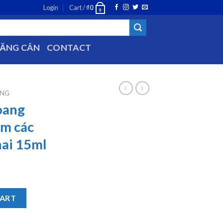
Login
Cart /
₫
0
0
TĂNG CÂN
CONTACT
ĂNG
oang
ảm các
hai 15ml
trợ giảm các bệnh lý hô hấp chai 15ml quantity
CART