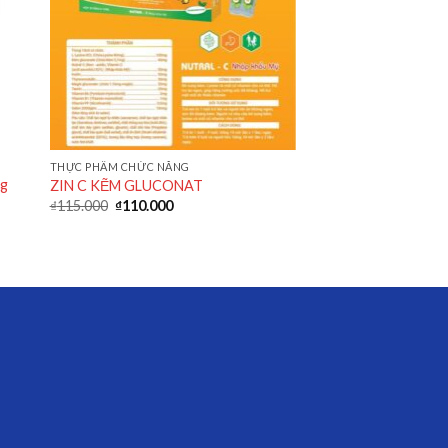
THỰC PHẨM CHỨC NĂNG
ng
ZIN C KẼM GLUCONAT
₫
115.000
₫
110.000