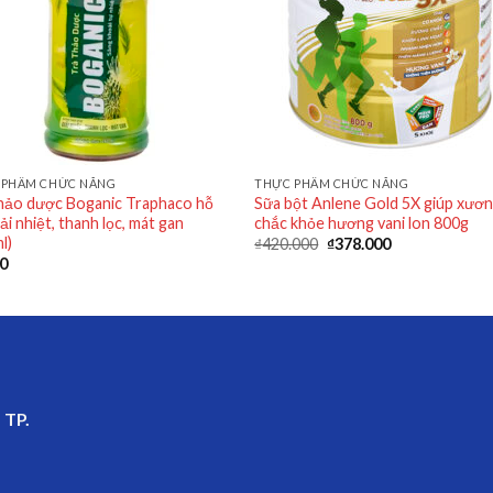
 PHẨM CHỨC NĂNG
THỰC PHẨM CHỨC NĂNG
hảo dược Boganic Traphaco hỗ
Sữa bột Anlene Gold 5X giúp xươ
iải nhiệt, thanh lọc, mát gan
chắc khỏe hương vani lon 800g
l)
₫
420.000
₫
378.000
00
 TP.