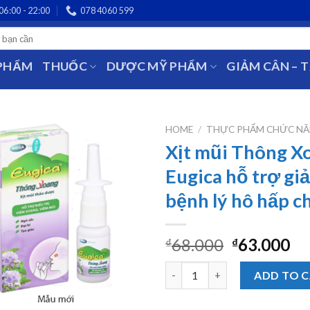
06:00 - 22:00
078 4060 599
 PHẨM
THUỐC
DƯỢC MỸ PHẨM
GIẢM CÂN – 
HOME
/
THỰC PHẨM CHỨC N
Xịt mũi Thông X
Eugica hỗ trợ gi
bệnh lý hô hấp c
68.000
63.000
₫
₫
Xịt mũi Thông Xoang Eugica hỗ 
ADD TO 