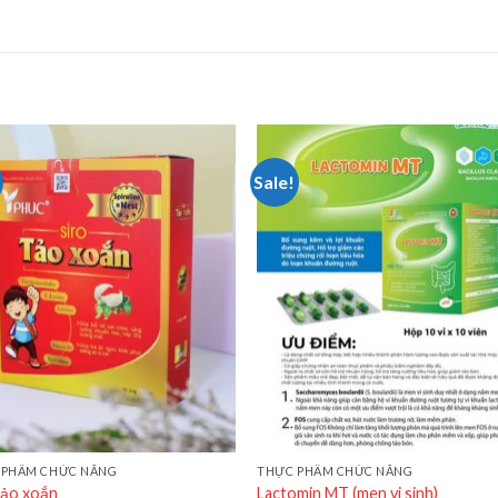
Sale!
 PHẨM CHỨC NĂNG
THỰC PHẨM CHỨC NĂNG
tảo xoắn
Lactomin MT (men vi sinh)