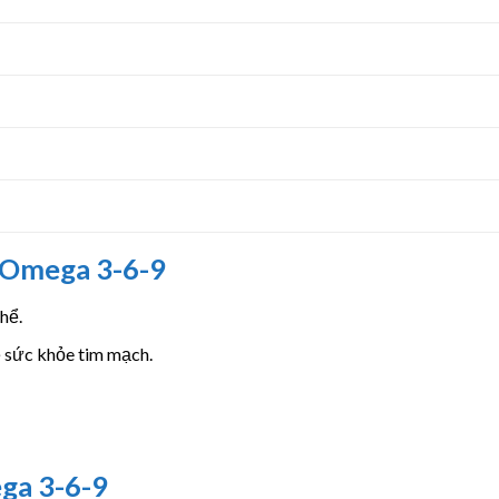
 Omega 3-6-9
hể.
ệ sức khỏe tim mạch.
ga 3-6-9