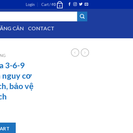
Login
Cart /
₫
0
0
TĂNG CÂN
CONTACT
ĂNG
 3-6-9
 nguy cơ
h, bảo vệ
ch
Care giảm nguy cơ xơ vữa động mạch, bảo vệ sức khỏe tim mạch q
CART