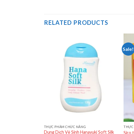
RELATED PRODUCTS
Sale!
ĂNG
THỰC PHẨM CHỨC NĂNG
THỰC
Tea Premium
Dung Dịch Vệ Sinh Hanayuki Soft Silk
Siro 