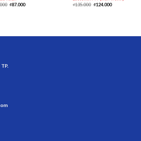
.000
₫
87.000
₫
135.000
₫
124.000
 TP.
com