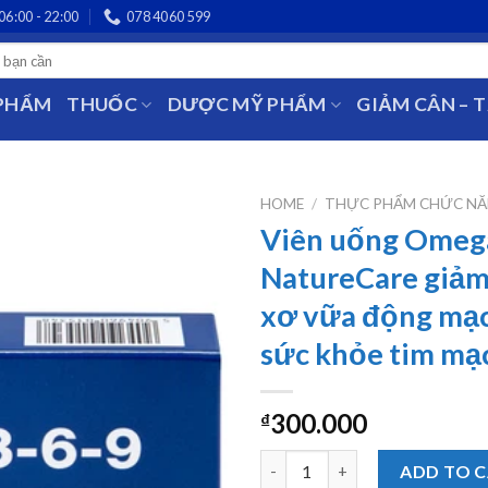
06:00 - 22:00
078 4060 599
 PHẨM
THUỐC
DƯỢC MỸ PHẨM
GIẢM CÂN – 
HOME
/
THỰC PHẨM CHỨC N
Viên uống Omega
NatureCare giảm
xơ vữa động mạc
sức khỏe tim mạ
300.000
₫
Viên uống Omega 3-6-9 Nature
ADD TO 