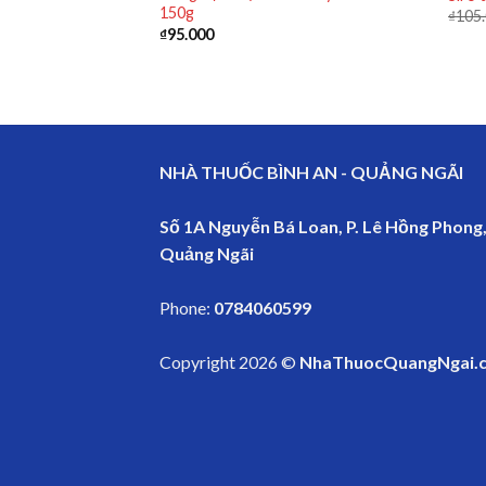
ảm các triệu chứng
150g
₫
105
g)
₫
95.000
NHÀ THUỐC BÌNH AN - QUẢNG NGÃI
Số 1A Nguyễn Bá Loan, P. Lê Hồng Phong,
Quảng Ngãi
Phone:
0784060599
Copyright 2026 ©
NhaThuocQuangNgai.