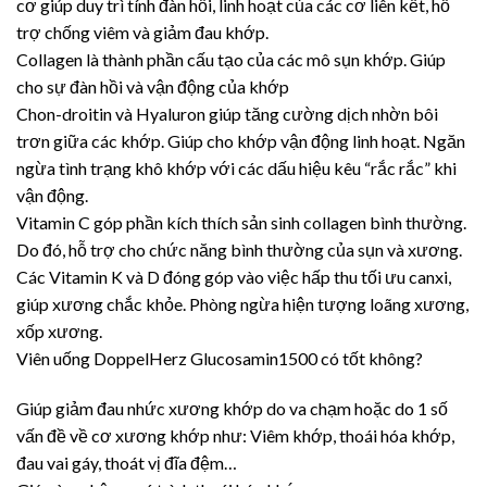
cơ giúp duy trì tính đàn hồi, linh hoạt của các cơ liên kết, hỗ
trợ chống viêm và giảm đau khớp.
Collagen là thành phần cấu tạo của các mô sụn khớp. Giúp
cho sự đàn hồi và vận động của khớp
Chon-droitin và Hyaluron giúp tăng cường dịch nhờn bôi
trơn giữa các khớp. Giúp cho khớp vận động linh hoạt. Ngăn
ngừa tình trạng khô khớp với các dấu hiệu kêu “rắc rắc” khi
vận động.
Vitamin C góp phần kích thích sản sinh collagen bình thường.
Do đó, hỗ trợ cho chức năng bình thường của sụn và xương.
Các Vitamin K và D đóng góp vào việc hấp thu tối ưu canxi,
giúp xương chắc khỏe. Phòng ngừa hiện tượng loãng xương,
xốp xương.
Viên uống DoppelHerz Glucosamin1500 có tốt không?
Giúp giảm đau nhức xương khớp do va chạm hoặc do 1 số
vấn đề về cơ xương khớp như: Viêm khớp, thoái hóa khớp,
đau vai gáy, thoát vị đĩa đệm…