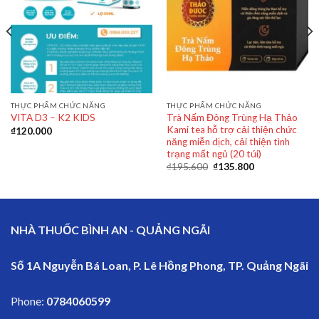
THỰC PHẨM CHỨC NĂNG
THỰC PHẨM CHỨC NĂNG
Trà Nấm Đông Trùng Hạ Thảo
VITA D3 – K2 KIDS
Kami tea hỗ trợ cải thiện chức
₫
120.000
năng miễn dịch, cải thiện tình
trạng mất ngủ (20 túi)
₫
195.600
₫
135.800
NHÀ THUỐC BÌNH AN - QUẢNG NGÃI
Số 1A Nguyễn Bá Loan, P. Lê Hồng Phong, TP. Quảng Ngãi
Phone:
0784060599