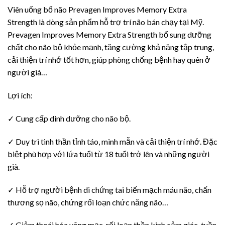
Viên uống bổ não Prevagen Improves Memory Extra
Strength là dòng sản phẩm hỗ trợ trí não bán chạy tại Mỹ.
Prevagen Improves Memory Extra Strength bổ sung dưỡng
chất cho não bộ khỏe mạnh, tăng cường khả năng tập trung,
cải thiện trí nhớ tốt hơn, giúp phòng chống bệnh hay quên ở
người già…
Lợi ích:
✓ Cung cấp dinh dưỡng cho não bộ.
✓ Duy trì tinh thần tỉnh táo, minh mẫn và cải thiện trí nhớ. Đặc
biệt phù hợp với lứa tuổi từ 18 tuổi trở lên và những người
già.
✓ Hỗ trợ người bệnh di chứng tai biến mạch máu não, chấn
thương sọ não, chứng rối loạn chức năng não…
✓ Giảm thoái hóa võng mạc, rối loạn thần kinh cảm giác, tuần