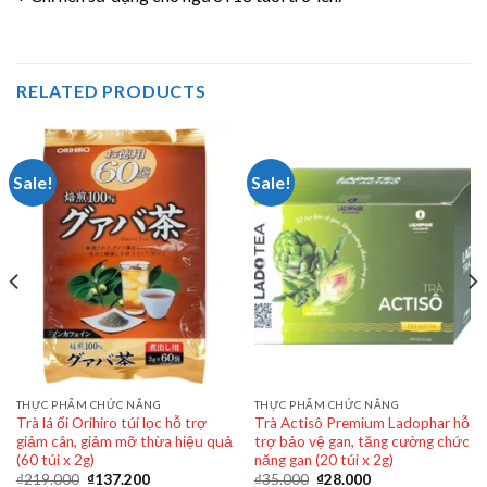
RELATED PRODUCTS
Sale!
Sale!
THỰC PHẨM CHỨC NĂNG
THỰC PHẨM CHỨC NĂNG
Trà lá ổi Orihiro túi lọc hỗ trợ
Trà Actisô Premium Ladophar hỗ
giảm cân, giảm mỡ thừa hiệu quả
trợ bảo vệ gan, tăng cường chức
(60 túi x 2g)
năng gan (20 túi x 2g)
₫
219.000
₫
137.200
₫
35.000
₫
28.000