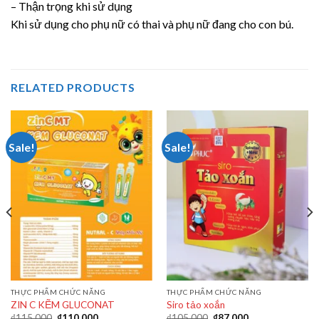
– Thận trọng khi sử dụng
Khi sử dụng cho phụ nữ có thai và phụ nữ đang cho con bú.
RELATED PRODUCTS
Sale!
Sale!
THỰC PHẨM CHỨC NĂNG
THỰC PHẨM CHỨC NĂNG
ZIN C KẼM GLUCONAT
Siro tảo xoắn
₫
115.000
₫
110.000
₫
105.000
₫
87.000