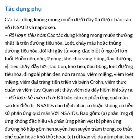
Tác dụng phụ
Các tác dụng không mong muốn dưới đây đã được báo cáo
với NSAID và naproxen.
– Rối loạn tiêu hóa
: Các tác dụng không mong muốn thường
nhất là trên đường tiêu hóa. Loét, chảy máu hoặc thủng
đường tiêu hóa, đôi khi gây tử vong, đặc biệt ở người lớn
tuổi. Buồn nôn, nôn, ợ nóng, khó chịu vùng bụng, đau thượng
vị, tiêu chảy, đầy hơi, táo bón, khó tiêu, đau bụng, loét đường
tiêu hóa, đi ngoài phân đen, nôn ra máu, viêm miệng, viêm loét
miệng, viêm đại tràng tiến triển và bệnh Crohn, viêm thực
quản và viêm tụy. Quan sát thấy, viêm dạ dày hiếm khi xảy ra.
– Rối loạn hệ miễn dịch
: Đã báo cáo có phản ứng quá mẫn
sau khi điều trị NSAIDs cho bệnh nhân có hoặc không có tiền
sử phản ứng quá mãn Với NSAIDs. Bao gồm: (a) phản ứng dị
ứng không đặc hiệu và phản ứng phản vệ; (b) phản ứng
đường hô hấp gồm hen suyễn, hen suyễn trầm trọng, co thắt
phế quản hoặc khó thở; hoặc (c) rối loạn về da gồm phát ban