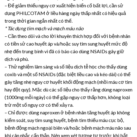
– Để giảm thiểu nguy cơ xuất hiện biển cố bất lợi, cần sử
dụng PHILCOTAM ở liều hàng ngày thấp nhất có hiệu quả
trong thời gian ngắn nhất có thể.
* Tác dụng tim mạch và mạch máu não
– Cần theo dõi và cho lời khuyên thích hợp đối với bệnh nhân
có tiền sử cao huyết áp và/hoặc suy tim sung huyết mức độ
nhẹ đến trung bình vì đã có báo cáo dùng NSAIDs gây giữ
dịch và phù.
– Thử nghiệm lâm sàng và số liệu dịch tễ học cho thấy dùng
coxib và một số NSAIDs (đặc biệt liều cao và kéo dài) có thể
gây tăng nhẹ nguy cơ huyết khối động mạch (nhồi máu cơ tim
hay đột quỵ). Mặc dù các số liệu cho thấy rằng dùng naproxen
(1000mg mỗi ngày) có thể gặp nguy cơ thấp hơn, không loại
trừ một số nguy cơ có thể xảy ra.
– Chỉ được dùng naproxen ở bệnh nhân tăng huyết áp không
kiểm soát, suy tim sung huyết, bệnh tim thiếu máu cục bộ,
bệnh động mạch ngoại biên và/hoặc bệnh mạch máu não sau
khi cân nhắc cẩn thận. Nên xem xét tương tự trước khi bắt