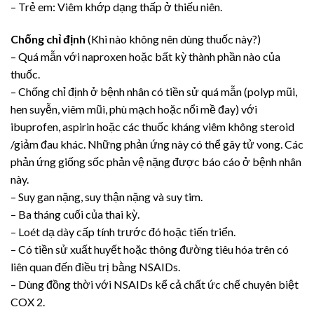
– Trẻ em: Viêm khớp dạng thấp ở thiếu niên.
Chống chỉ định
(Khi nào không nên dùng thuốc này?)
– Quá mẫn với naproxen hoặc bất kỳ thành phần nào của
thuốc.
– Chống chỉ định ở bệnh nhân có tiền sử quá mẫn (polyp mũi,
hen suyễn, viêm mũi, phù mạch hoặc nổi mề đay) với
ibuprofen, aspirin hoặc các thuốc kháng viêm không steroid
/giảm đau khác. Những phản ứng này có thể gây tử vong. Các
phản ứng giống sốc phản vệ nặng được báo cáo ở bệnh nhân
này.
– Suy gan nặng, suy thận nặng và suy tim.
– Ba tháng cuối của thai kỳ.
– Loét dạ dày cấp tính trước đó hoặc tiến triển.
– Có tiền sử xuất huyết hoặc thông đường tiêu hóa trên có
liên quan đến điều trị bằng NSAIDs.
– Dùng đồng thời với NSAIDs kể cả chất ức chế chuyên biệt
COX 2.