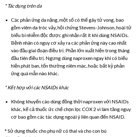
* Tác dụng trên da
Các phản ứng da nặng, một số có thể gây tử vong, bao
gồm viêm da tróc vảy, hội chứng Stevens-Johnson, hoại tử
biểu bì nhiễm độc được ghi nhận rất ít khi dùng NSAIDs.
Bệnh nhân có nguy cơ xảy ra các phản ứng này cao nhất
vào đầu giai đoạn điều trị. Phần lớn xuất hiện trong tháng
đầu tiên điều trị. Ngưng dùng naproxen ngay khi có biểu
hiện phát ban, tổn thường niêm mạc, hoặc bất kỳ phản
ứng quá mẫn nào khác.
* Kết hợp với các NSAIDs khác
Không khuyến cáo dùng đồng thời naproxen với NSAIDs
khác, kể cả thuốc ức chế chọn lọc COX 2 vì làm tăng nguy
cơ bao gồm các tác dụng ngoại ý liên quan đến NSAID.
* Sử dụng thuốc cho phụ nữ có thai và cho con bú