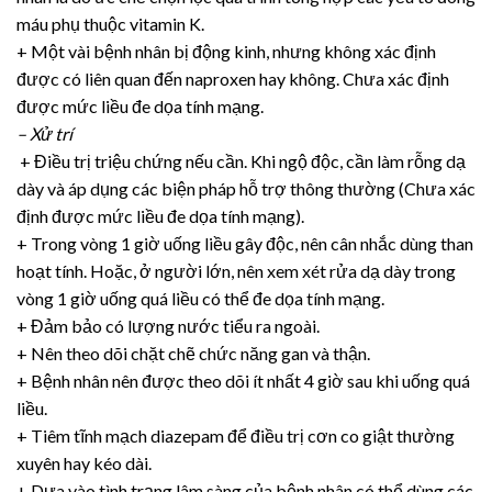
máu phụ thuộc vitamin K.
+ Một vài bệnh nhân bị động kinh, nhưng không xác định
được có liên quan đến naproxen hay không. Chưa xác định
được mức liều đe dọa tính mạng.
– Xử trí
+ Điều trị triệu chứng nếu cần. Khi ngộ độc, cần làm rỗng dạ
dày và áp dụng các biện pháp hỗ trợ thông thường (Chưa xác
định được mức liều đe dọa tính mạng).
+ Trong vòng 1 giờ uống liều gây độc, nên cân nhắc dùng than
hoạt tính. Hoặc, ở người lớn, nên xem xét rửa dạ dày trong
vòng 1 giờ uống quá liều có thể đe dọa tính mạng.
+ Đảm bảo có lượng nước tiểu ra ngoài.
+ Nên theo dõi chặt chẽ chức năng gan và thận.
+ Bệnh nhân nên được theo dõi ít nhất 4 giờ sau khi uống quá
liều.
+ Tiêm tĩnh mạch diazepam để điều trị cơn co giật thường
xuyên hay kéo dài.
+ Dựa vào tình trạng lâm sàng của bệnh nhân có thể dùng các