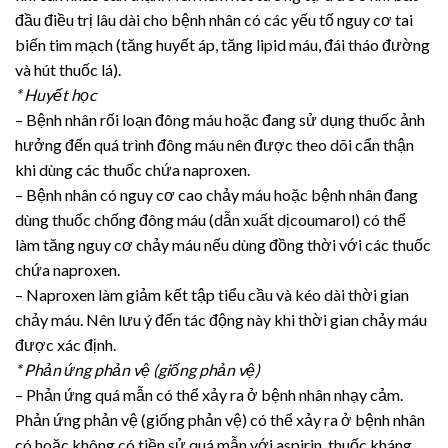
đầu điều trị lâu dài cho bệnh nhân có các yếu tố nguy cơ tai
biến tim mạch (tăng huyết áp, tăng lipid máu, đái tháo đường
và hút thuốc lá).
* Huyết học
– Bệnh nhân rối loạn đông máu hoặc đang sử dụng thuốc ảnh
hưởng đến quá trình đông máu nên được theo dõi cẩn thận
khi dùng các thuốc chứa naproxen.
– Bệnh nhân có nguy cơ cao chảy máu hoặc bệnh nhân đang
dùng thuốc chống đông máu (dẫn xuất dịcoumarol) có thể
làm tăng nguy cơ chảy máu nếu dùng đồng thời với các thuốc
chứa naproxen.
– Naproxen làm giảm kết tập tiểu cầu và kéo dài thời gian
chảy máu. Nên lưu ý đến tác động này khi thời gian chảy máu
được xác định.
* Phản ứng phản vệ (giống phản vệ)
– Phản ứng quá mẫn có thể xảy ra ở bệnh nhân nhạy cảm.
Phản ứng phản vệ (giống phản vệ) có thể xảy ra ở bệnh nhân
có hoặc không có tiền sử quá mẫn với aspirin, thuốc kháng