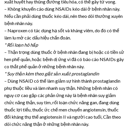
xuất huyết hay thủng đường tiêu hóa, có thể gây tử vong.
– Không khuyến cáo dùng NSAIDs kéo dài ở bệnh nhân này.
Nếu cần phải dùng thuốc kéo dài, nên theo dõi thường xuyên
bệnh nhân này.
– Naproxen có tác dụng hạ sốt và kháng viêm, do đó có thể
làm lu mờ các dấu hiệu chẩn đoán.
* Rối loạn hô hấp
– Thận trọng dùng thuốc ở bệnh nhân đang bị hoặc có tiền sử
hen phế quản, hoặc bệnh dị ứng vì đã có báo cáo NSAIDs gây
co thắt phế quản ở những bệnh nhân này.
* Suy thận kèm theo giật sản xuất prostaglandin
– Dùng NSAID có thể làm giảm sự hình thành prostaglandin
phụ thuộc liều và làm nhanh suy thận. Những bệnh nhân có
nguy cơ cao gặp các phản ứng này là bệnh nhân suy giảm
chức năng thận, suy tim, rối loạn chức năng gan, đang dùng
thuốc lợi tiểu, thuốc ức chế men chuyển angiotensin, thuốc
đối kháng thụ thể angiotensin II và người cao tuổi, Cần theo
dõi chức năng thận ở những bệnh nhân này.