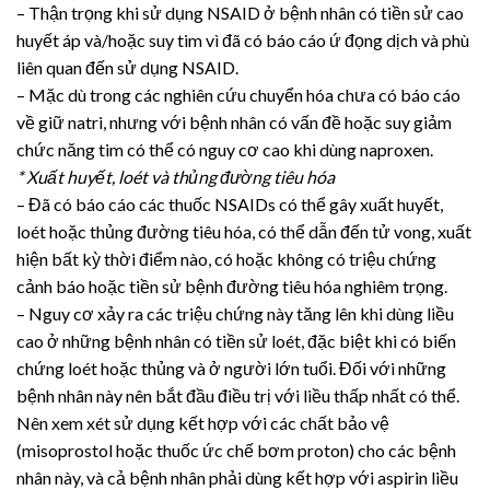
– Thận trọng khi sử dụng NSAID ở bệnh nhân có tiền sử cao
huyết áp và/hoặc suy tim vì đã có báo cáo ứ đọng dịch và phù
liên quan đến sử dụng NSAID.
– Mặc dù trong các nghiên cứu chuyển hóa chưa có báo cáo
về giữ natri, nhưng với bệnh nhân có vấn đề hoặc suy giảm
chức năng tim có thể có nguy cơ cao khi dùng naproxen.
* Xuất huyết, loét và thủng đường tiêu hóa
– Đã có báo cáo các thuốc NSAIDs có thể gây xuất huyết,
loét hoặc thủng đường tiêu hóa, có thể dẫn đến tử vong, xuất
hiện bất kỳ thời điểm nào, có hoặc không có triệu chứng
cảnh báo hoặc tiền sử bệnh đường tiêu hóa nghiêm trọng.
– Nguy cơ xảy ra các triệu chứng này tăng lên khi dùng liều
cao ở những bệnh nhân có tiền sử loét, đặc biệt khi có biến
chứng loét hoặc thủng và ở người lớn tuổi. Đối với những
bệnh nhân này nên bắt đầu điều trị với liều thấp nhất có thể.
Nên xem xét sử dụng kết hợp với các chất bảo vệ
(misoprostol hoặc thuốc ức chế bơm proton) cho các bệnh
nhân này, và cả bệnh nhân phải dùng kết hợp với aspirin liều