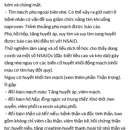
kém và chóng mặt.
– Tim mạch
: phù ngoại biên nhẹ. Có thể xảy ra giữ natri ở
bệnh nhân có vấn đề suy giảm chức năng tim khi uống
naproxen. Thỉnh thoảng phù mạch được báo cáo.
Phù, hồi hộp, tăng huyết áp, suy tim và suy tim sung huyết
được báo cáo khi điều trị với NSAID.
Thử nghiệm lâm sàng và số liệu dịch tễ học cho thấy dùng
coxib và một số NSAIDs (đặc biệt liều cao và kéo dài) gây
tăng nhẹ nguy cơ các biến cố huyết khối động mạch (nhồi
máu cơ tim hay đột quỵ).
Nguy cơ huyết khối tim mạch (xem thêm phần Thận trọng).
Ít gặp
– Rối loạn mạch máu
: Tăng huyết áp, viêm mạch.
– Rối loạn hô hấp, lồng ngực và trung thất
: Khó thở, hen
suyễn, viêm phổi ra eosin và phù phổi.
– Rối loạn thận và tiết niệu:
bệnh thận và độc tính thận, bao
gồm không chỉ viêm cầu thận, viêm thận kẽ, hội chứng thận
hư, huyết niệu, tăng creatinin huyết thanh, hoại tử nhủ thận và