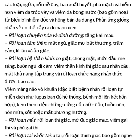
các loại, ngứa, nổi mề đay, ban xuất huyết, phù mạch và hiếm
hơn viêm da tróc vảy và viêm da bọng nước (bao gồm hoại
tử biểu bì nhiễm độc và hồng bán đa dạng). Phản ứng giống
phản vệ có thể xảy ra do naproxen.
– Rối loạn chuyển hóa và dinh dưỡng
: tăng kali máu.
– Rối loạn tâm thần
: mất ngủ, giấc mơ bất thường, trầm
cảm, lú lẫn và ảo giác.
– Rối loạn hệ thần kinh
: co giật, chóng mặt, nhức đầu, mê
sảng, buồn ngủ, dị cảm, viêm thần kinh thị giác sau nhãn cầu,
mất khả năng tập trung và rối loạn chức năng nhận thức
được báo cáo.
Viêm màng não vô khuẩn (đặc biệt bệnh nhân rối loạn tự
miễn dịch như lupus ban đỏ hệ thống, bệnh mô liên kết hỗn
hợp), kèm theo triệu chứng: cứng cổ, nhức đầu, buồn nôn,
nôn mửa, sốt hoặc mất phương hướng.
– Rối loạn mắt
: rối loạn thị giác, mờ đục giác mạc, viêm gai
thị và phù gai thị.
– Rối loạn tai và ốc tai:
ù tai, rối loạn thính giác bao gồm nghe