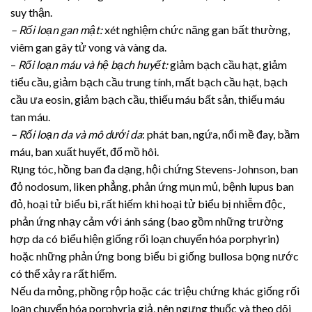
suy thận.
– Rối loạn gan mật:
xét nghiệm chức năng gan bất thường,
viêm gan gây tử vong và vàng da.
–
Rối loạn máu và hệ bạch huyết:
giảm bạch cầu hạt, giảm
tiểu cầu, giảm bạch cầu trung tính, mất bạch cầu hạt, bạch
cầu ưa eosin, giảm bạch cầu, thiếu máu bất sản, thiếu máu
tan máu.
– Rối loạn da và mô dưới da
: phát ban, ngứa, nổi mề đay, bầm
máu, ban xuất huyết, đổ mồ hôi.
Rụng tóc, hồng ban đa dạng, hội chứng Stevens-Johnson, ban
đỏ nodosum, liken phẳng, phản ứng mụn mủ, bệnh lupus ban
đỏ, hoại tử biểu bì, rất hiếm khi hoại tử biểu bị nhiễm độc,
phản ứng nhạy cảm với ánh sáng (bao gồm những trường
hợp da có biểu hiện giống rối loạn chuyển hóa porphyrin)
hoặc những phản ứng bong biểu bì giống bullosa bọng nước
có thể xảy ra rất hiếm.
Nếu da mỏng, phồng rộp hoặc các triệu chứng khác giống rối
loạn chuyển hóa porphyria giả, nên ngưng thuốc và theo dõi