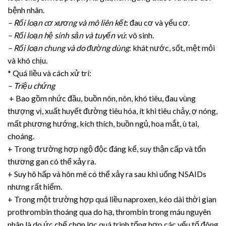
bệnh nhân.
– Rối loạn cơ xương và mô liên kết
: đau cơ và yếu cơ.
– Rối loạn hệ sinh sản và tuyến vú
: vô sinh.
– Rối loạn chung và do đường dùng
: khát nước, sốt, mệt mỏi
và khó chịu.
* Quá liều và cách xử trí:
– Triệu chứng
+ Bao gồm nhức đầu, buồn nôn, nôn, khó tiêu, đau vùng
thượng vị, xuất huyết đường tiêu hóa, ít khi tiêu chảy, ợ nóng,
mất phương hướng, kích thích, buồn ngủ, hoa mắt, ù tai,
choáng.
+ Trong trường hợp ngộ độc đáng kể, suy thận cấp và tổn
thương gan có thể xảy ra.
+ Suy hô hấp và hôn mê có thể xảy ra sau khi uống NSAIDs
nhưng rất hiếm.
+ Trong một trường hợp quá liều naproxen, kéo dài thời gian
prothrombin thoáng qua do hạ, thrombin trong máu nguyên
nhân là do ức chế chọn lọc quá trình tổng hợp các yếu tố đông