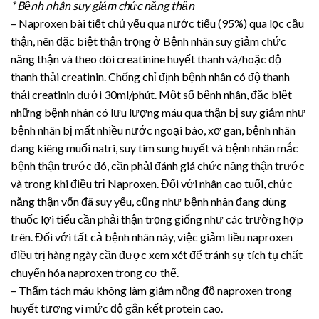
* Bệnh nhân suy giảm chức năng thận
– Naproxen bài tiết chủ yếu qua nước tiểu (95%) qua lọc cầu
thận, nên đặc biệt thận trọng ở Bệnh nhân suy giảm chức
năng thận và theo dõi creatinine huyết thanh và/hoặc độ
thanh thải creatinin. Chống chỉ định bệnh nhân có độ thanh
thải creatinin dưới 30ml/phút. Một số bệnh nhân, đặc biệt
những bệnh nhân có lưu lượng máu qua thận bị suy giảm như
bệnh nhân bị mất nhiều nước ngoại bào, xơ gan, bệnh nhân
đang kiêng muối natri, suy tim sung huyết và bệnh nhân mắc
bệnh thận trước đó, cần phải đánh giá chức năng thận trước
và trong khi điều trị Naproxen. Đối với nhân cao tuổi, chức
năng thận vốn đã suy yếu, cũng như bệnh nhân đang dùng
thuốc lợi tiểu cần phải thận trọng giống như các trường hợp
trên. Đối với tất cả bệnh nhân này, việc giảm liều naproxen
điều trị hàng ngày cần được xem xét để tránh sự tích tụ chất
chuyển hóa naproxen trong cơ thể.
– Thẩm tách máu không làm giảm nồng độ naproxen trong
huyết tương vì mức độ gắn kết protein cao.