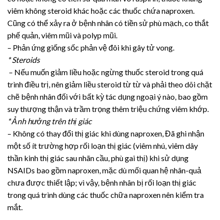
viêm không steroid khác hoặc các thuốc chứa naproxen.
Cũng có thể xảy ra ở bệnh nhân có tiền sử phù mạch, co thắt
phế quản, viêm mũi và polyp mũi.
– Phản ứng giống sốc phản vệ đôi khi gây tử vong.
* Steroids
– Nếu muốn giảm liều hoặc ngừng thuốc steroid trong quá
trình điều trị, nên giảm liều steroid từ từ và phải theo dõi chặt
chẽ bệnh nhân đối với bất kỳ tác dụng ngoại ý nào, bao gồm
suy thượng thận và trầm trọng thêm triệu chứng viêm khớp.
* Ảnh hưởng trên thị giác
– Không có thay đổi thị giác khi dùng naproxen, Đã ghi nhận
một số ít trường hợp rối loạn thị giác (viêm nhú, viêm dây
thần kinh thị giác sau nhãn cầu, phù gai thị) khi sử dụng
NSAIDs bao gồm naproxen, mặc dù mối quan hệ nhân-quả
chưa được thiết lập; vì vậy, bệnh nhân bị rối loạn thị giác
trong quá trình dùng các thuốc chữa naproxen nên kiểm tra
mắt.