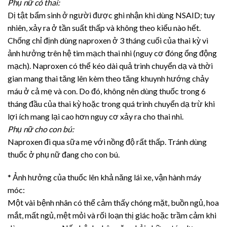
Phụ nữ có thai:
Dị tật bẩm sinh ở người được ghi nhận khi dùng NSAID; tuy
nhiên, xảy ra ở tần suất thấp và không theo kiểu nào hết.
Chống chỉ định dùng naproxen ở 3 tháng cuối của thai kỳ vì
ảnh hưởng trên hệ tim mạch thai nhi (nguy cơ đóng ổng động
mạch). Naproxen có thể kéo dài quả trình chuyển dạ và thời
gian mang thai tăng lên kèm theo tăng khuynh hướng chảy
máu ở cả mẹ và con. Do đó, không nên dùng thuốc trong 6
tháng đầu của thai kỳ hoặc trong quá trình chuyển dạ trừ khi
lợi ích mang lại cao hơn nguy cơ xảy ra cho thai nhi.
Phụ nữ cho con bú:
Naproxen đi qua sữa mẹ với nồng độ rất thấp. Tránh dùng
thuốc ở phụ nữ đang cho con bú.
* Ảnh hưởng của thuốc lên khả năng lái xe, vận hành máy
móc:
Một vài bệnh nhân có thể cảm thấy chóng mặt, buồn ngủ, hoa
mắt, mất ngủ, mệt mỏi và rối loạn thị giác hoặc trầm cảm khi