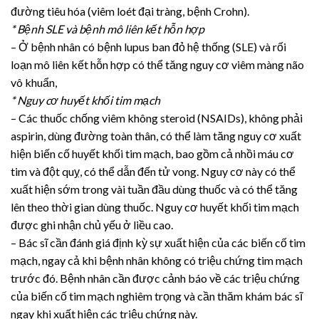
đường tiêu hóa (viêm loét đại tràng, bệnh Crohn).
* Bệnh SLE và bệnh mô liên kết hỗn hợp
– Ở bệnh nhân có bệnh lupus ban đỏ hệ thống (SLE) và rối
loạn mô liên kết hỗn hợp có thể tăng nguy cơ viêm màng não
vô khuẩn,
* Nguy cơ huyết khối tim mạch
– Các thuốc chống viêm không steroid (NSAIDs), không phải
aspirin, dùng đường toàn thân, có thể làm tăng nguy cơ xuất
hiện biến cố huyết khối tim mạch, bao gồm cả nhồi máu cơ
tim và đột quỵ, có thể dẫn đến tử vong. Nguy cơ này có thể
xuất hiện sớm trong vài tuần đầu dùng thuốc và có thể tăng
lên theo thời gian dùng thuốc. Nguy cơ huyết khối tim mạch
được ghi nhận chủ yếu ở liều cao.
– Bác sĩ cần đánh giá định kỳ sự xuất hiện của các biến cố tim
mạch, ngay cả khi bệnh nhân không có triệu chứng tim mạch
trước đó. Bệnh nhân cần được cảnh báo về các triệu chứng
của biến cố tim mạch nghiêm trọng và cần thăm khám bác sĩ
ngay khi xuất hiện các triệu chứng này.